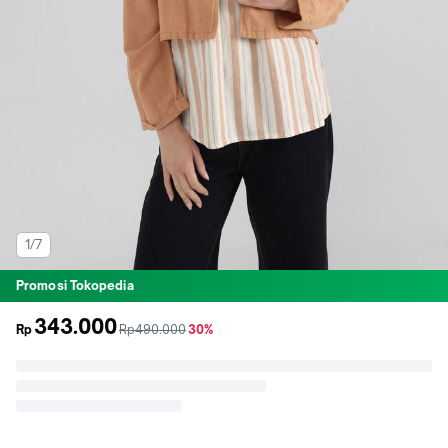
1/7
Promosi Tokopedia
343.000
sebelum
diskon
Rp
Rp490.000
30%
promo