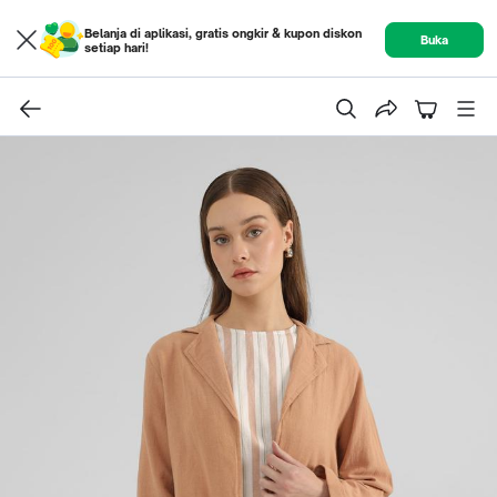
Belanja di aplikasi, gratis ongkir & kupon diskon
Buka
setiap hari!