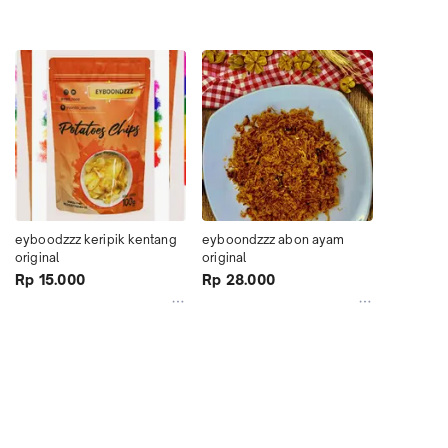
eyboodzzz keripik kentang 
eyboondzzz abon ayam 
original
original
Rp 15.000
Rp 28.000