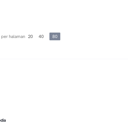
 per halaman
20
40
80
edia