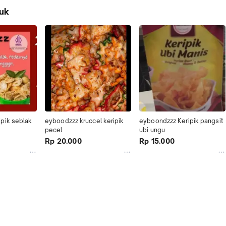
uk
pik seblak 
eyboodzzz kruccel keripik 
eyboondzzz Keripik pangsit 
pecel
ubi ungu
Rp 20.000
Rp 15.000