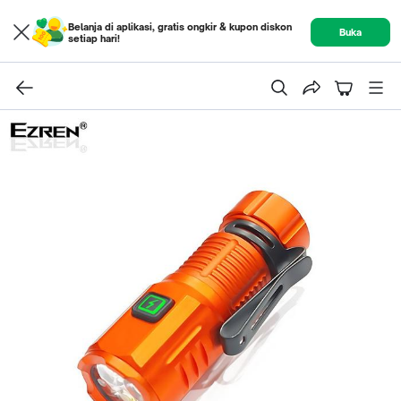
Belanja di aplikasi, gratis ongkir & kupon diskon
Buka
setiap hari!