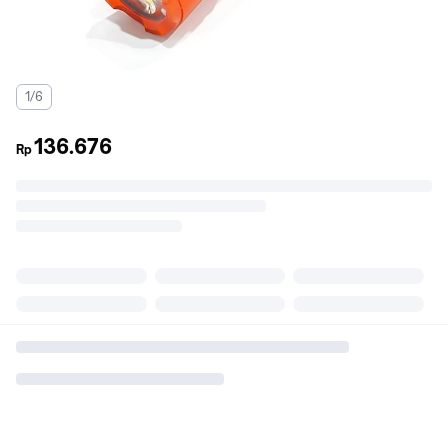
1/6
136.676
Rp