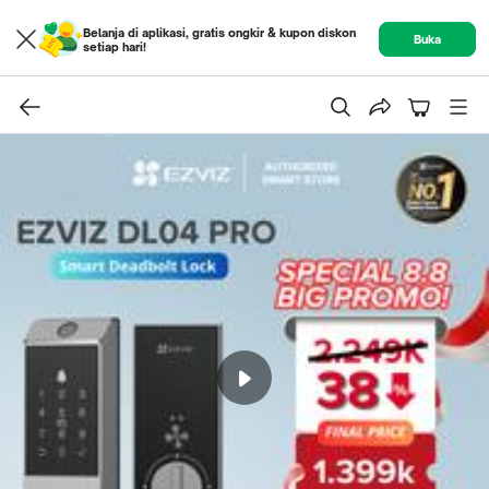
Belanja di aplikasi, gratis ongkir & kupon diskon
Buka
setiap hari!