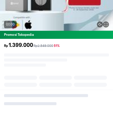
00:00
Promosi Tokopedia
1.399.000
sebelum
diskon
Rp
Rp2.849.000
51%
promo