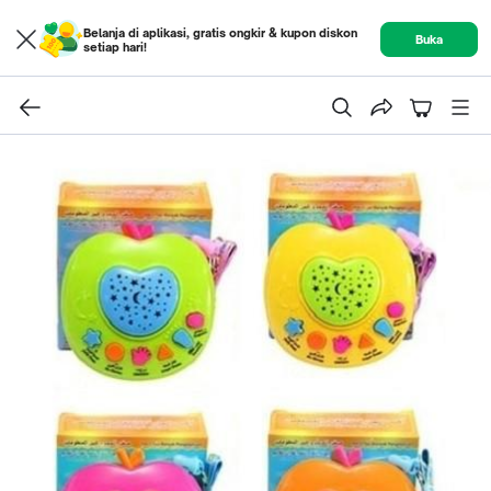
Belanja di aplikasi, gratis ongkir & kupon diskon
Buka
setiap hari!