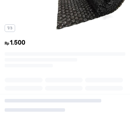
1/3
1.500
Rp