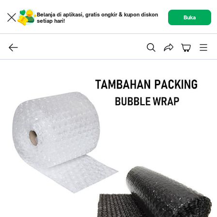
Belanja di aplikasi, gratis ongkir & kupon diskon
Buka
setiap hari!