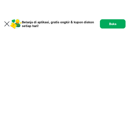
Belanja di aplikasi, gratis ongkir & kupon diskon
Buka
setiap hari!