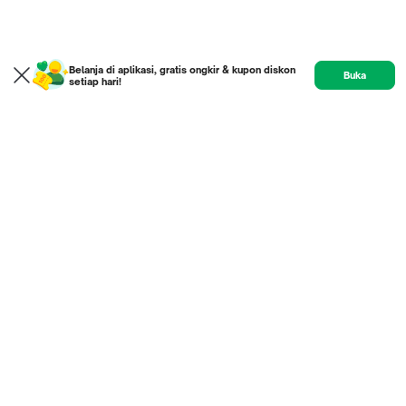
Belanja di aplikasi, gratis ongkir & kupon diskon
Buka
setiap hari!