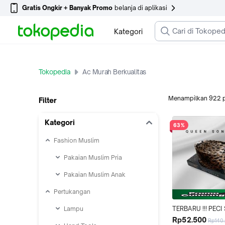
Gratis Ongkir + Banyak Promo
belanja di aplikasi
Kategori
Tokopedia
Ac Murah Berkualitas
Menampilkan
922
Filter
Kategori
63%
Fashion Muslim
Pakaian Muslim Pria
Pakaian Muslim Anak
Pertukangan
Lampu
TERBARU !!! PEC
KOPIAH MOTIF BU
Rp52.500
Rp140