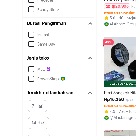
PreOrder
Merah NU AC / Pec
Rp29.998
Rp
Ready Stock
AC Untuk Anak d
Hemat s.d 8% Pakai Bo
Murah Berkualita
5.0
40+ terju
Durasi Pengiriman
Al Akrom Grou
Kab. Bogor
Instant
49%
Same Day
Jenis toko
Mall
Power Shop
Terakhir ditambahkan
Peci Songkok Hit
AC Tinggi 9 Murah
Rp15.250
Rp30.
Dewasa Kopiah Be
7 Hari
Hemat s.d 8% Pakai Bo
Tahan Air & Ventil
4.9
750+ terj
Bahan beludru Hit
@Maulanagro
AC Berkualitas
14 Hari
Kab. Kebume