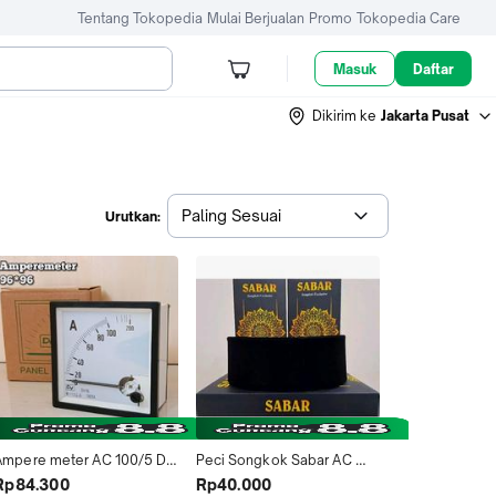
Tentang Tokopedia
Mulai Berjualan
Promo
Tokopedia Care
Masuk
Daftar
Dikirim ke
Jakarta Pusat
Paling Sesuai
Urutkan:
Ampere meter AC 100/5 DV 
Peci Songkok Sabar AC 
96x96 Amperemeter 
tinggi 7,8,9,10,11 Peci 
Rp84.300
Rp40.000