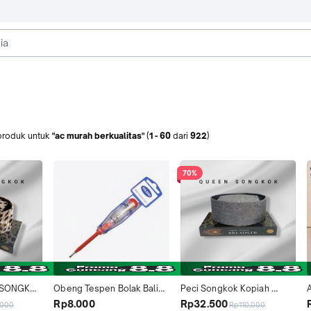
produk
untuk
"ac murah berkualitas"
(
1
-
60
dari
922
)
70%
I SONGKOK 
Obeng Tespen Bolak Balik 
Peci Songkok Kopiah 
LU 
TOLEDO (100-500v) Obeng 
Terbaru merk BREADSTR 
Rp8.000
Rp32.500
.000
Rp110.000