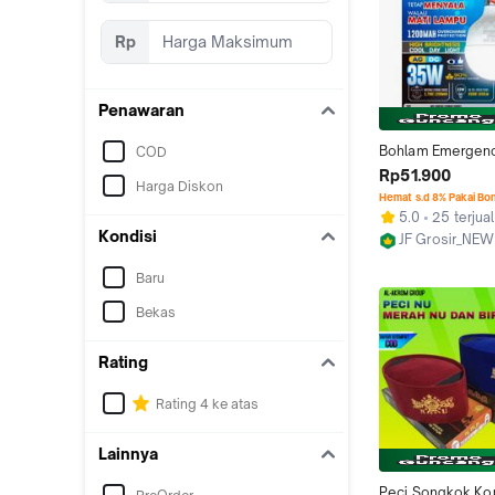
Fashion Muslim Bi
Di Tempat COD
Rp
Penawaran
Bohlam Emergenc
COD
WATT Tetap Menya
Rp51.900
Harga Diskon
Mati Lampu AC/D
Hemat s.d 8% Pakai Bo
Mitsuyama Cahay
5.0
25 terjual
MS-E9835C Murah
Kondisi
JF Grosir_NEW
Berkualitas Bater
Jakarta Utara
Baru
Bekas
Rating
Rating 4 ke atas
Lainnya
Peci Songkok Kop