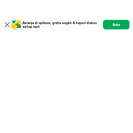
Belanja di aplikasi, gratis ongkir & kupon diskon
Buka
setiap hari!