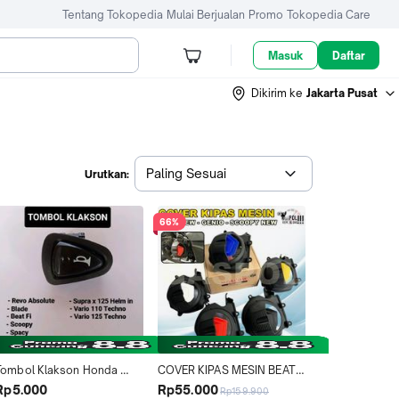
Tentang Tokopedia
Mulai Berjualan
Promo
Tokopedia Care
Masuk
Daftar
Dikirim ke
Jakarta Pusat
Paling Sesuai
Urutkan:
66%
Tombol Klakson Honda 
COVER KIPAS MESIN BEAT 
Revo Blade Scoopy Spacy 
FI ESP DELUXE STREET 
Rp5.000
Rp55.000
Rp159.900