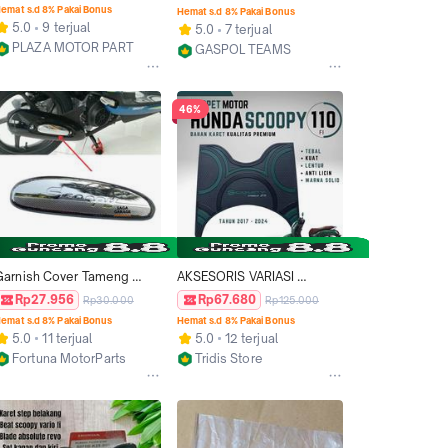
eat Fi Vario 110 Techno 
SCOOPY GENIO 2021- 
emat s.d 8% Pakai Bonus
Hemat s.d 8% Pakai Bonus
Vario 125 Techno 
NOW HONDA MATIC MATIK  
5.0
9 terjual
5.0
7 terjual
Motorcycle - Aksesoris 
Aksesoris
PLAZA MOTOR PART
GASPOL TEAMS
Motor
Kab. Wonogiri
Jakarta Barat
46%
Garnish Cover Tameng 
AKSESORIS VARIASI 
Knalpot Honda Scoopy Fi 
SCOOPY FI ALAS KAKI 
Rp27.956
Rp67.680
Rp30.000
Rp125.000
Esp 2014 2016 K16 
MOTOR SCOOPY TAHUN 
emat s.d 8% Pakai Bonus
Hemat s.d 8% Pakai Bonus
Aksesoris
2013 - 2024
5.0
11 terjual
5.0
12 terjual
OR
Fortuna MotorParts
Tridis Store
Bekasi
Cimahi