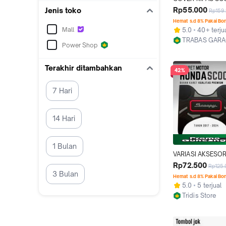
BEAT DELUXE FI E
Rp55.000
Jenis toko
Rp159
DELUXE STREET G
Hemat s.d 8% Pakai Bo
HONDA MATIC MA
Mall
5.0
40+ terju
Aksesoris Motor 
TRABAS GAR
Motorcycle
Power Shop
Jakarta Barat
Terakhir ditambahkan
42%
7 Hari
14 Hari
1 Bulan
VARIASI AKSESORI
SCOOPY FI KARP
Rp72.500
Rp125
SCOOPY FI TAHUN
3 Bulan
Hemat s.d 8% Pakai Bo
2024
5.0
5 terjual
Tridis Store
Cimahi