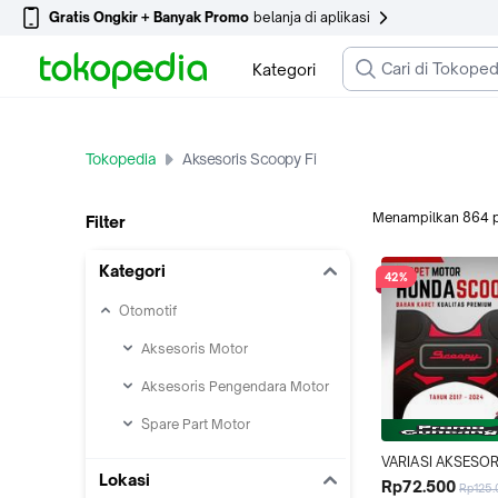
Gratis Ongkir + Banyak Promo
belanja di aplikasi
Kategori
Tokopedia
Aksesoris Scoopy Fi
Menampilkan
864
Filter
Kategori
42%
Otomotif
Aksesoris Motor
Aksesoris Pengendara Motor
Spare Part Motor
VARIASI AKSESORI
Lokasi
SCOOPY ALAS KA
Rp72.500
Rp125