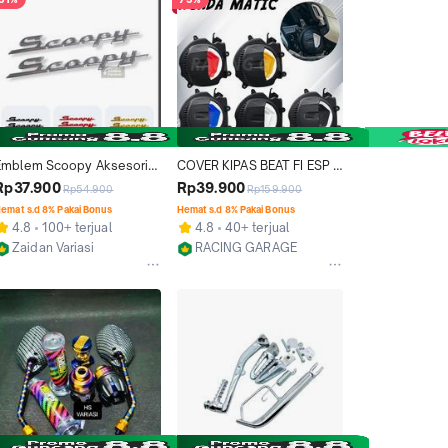
Emblem Scoopy Aksesoris 
COVER KIPAS BEAT FI ESP 
2025 Stiker Full Body 2019 
DELUXE STREET SCOOPY 
Rp37.900
Rp39.900
Rp54.900
Rp159.900
Sticker 2024 2023 2021 
GENIO 2021 - NOW HONDA 
emat s.d 8% Pakai Bonus
Hemat s.d 8% Pakai Bonus
2016 2018 Prestige 2022 
MATIC MATIK  Aksesoris 
4.8
100+ terjual
4.8
40+ terjual
Karbu Motor Fi 2017
Motor Motorcycle
Zaidan Variasi
RACING GARAGE
Jakarta Pusat
Jakarta Barat