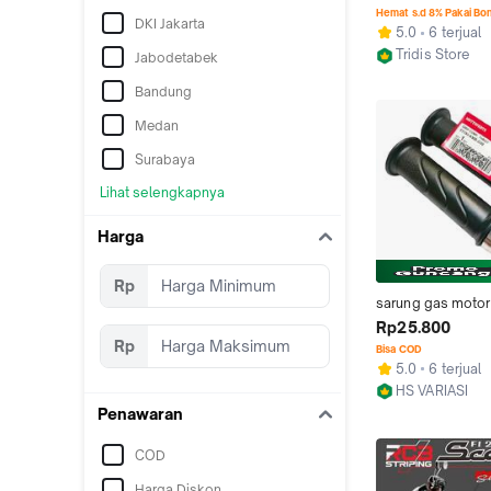
SCOOPY FI TAHUN
Hemat s.d 8% Pakai Bo
DKI Jakarta
2023
5.0
6 terjual
Tridis Store
Jabodetabek
Cimahi
Bandung
Medan
Surabaya
Lihat selengkapnya
Harga
Rp
sarung gas motor 
motor ORI PLUS J
Rp25.800
STANG PCX CHR
Rp
Bisa COD
UNIVERSAL UNTU
5.0
6 terjual
beat Vario Scoopy 
HS VARIASI
beat old vario 125
Jakarta Barat
Penawaran
Motorcycle Akses
COD
Harga Diskon