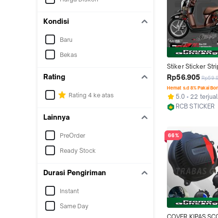
Kondisi
Baru
Bekas
Stiker Sticker Str
Full Scoopy Fi 20
Rating
Rp56.905
Rp59.
2015 2016 Electri
Hemat s.d 8% Pakai Bo
Setiker Setriping 
Rating 4 ke atas
5.0
22 terjual
Stiker List Lis Vari
RCB STICKER
Racing Aksesoris
Kab. Groboga
Lainnya
Honda Scoopy Fi 
2014 2015 2016 2
PreOrder
66%
Desain Design Up
Keren Anti Luntur
Ready Stock
Durasi Pengiriman
Instant
Same Day
COVER KIPAS SC