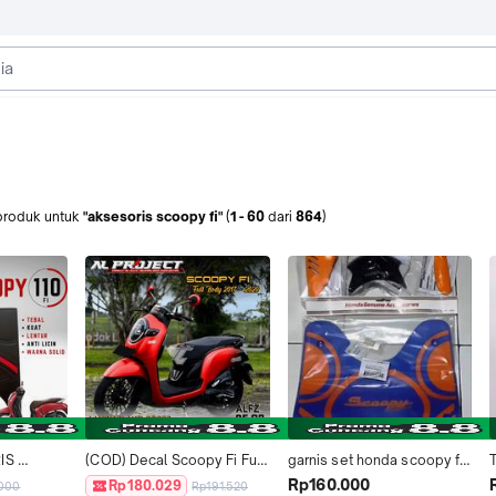
produk
untuk
"aksesoris scoopy fi"
(
1
-
60
dari
864
)
S 
(COD) Decal Scoopy Fi Full 
garnis set honda scoopy fi 
KI MOTOR 
body 2017 Terbaru - Variasi 
original ahm-aksesoris 
Rp160.000
Rp180.029
.000
Rp191.520