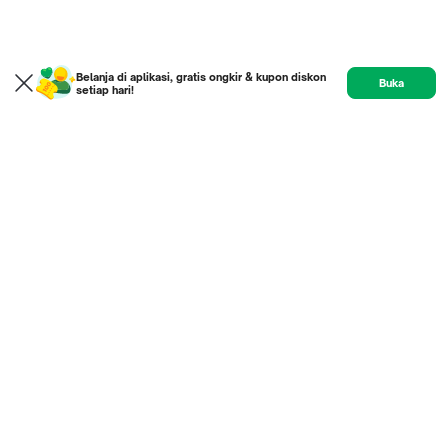
Belanja di aplikasi, gratis ongkir & kupon diskon
Buka
setiap hari!