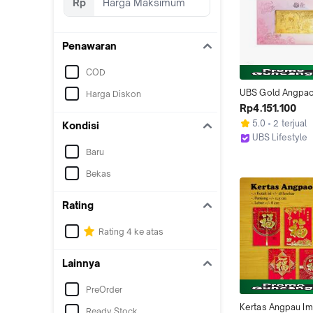
Rp
Penawaran
COD
UBS Gold Angpao
Harga Diskon
Wedding 1 Gr
Rp4.151.100
5.0
2 terjual
Kondisi
UBS Lifestyle
Surabaya
Baru
Bekas
Rating
Rating 4 ke atas
Lainnya
PreOrder
Kertas Angpau Iml
Ready Stock