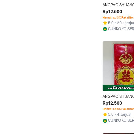
ANGPAO SHUANGX
ANGPAO WEDDING
Rp12.500
) / 1 PACK ISI 1 L
Hemat s.d 3% Pakai Bo
5.0
30+ terju
CUNKOKO SER
Jakarta Utara
ANGPAO SHUANGX
ANGPAO WEDDING
Rp12.500
) / 1 PACK ISI 6 L
Hemat s.d 3% Pakai Bo
5.0
4 terjual
CUNKOKO SER
Jakarta Utara