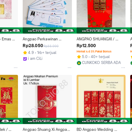
 Emas 
Angpao Perkawinan 
ANGPAO SHUANGXI / 
(Wedding)
ANGPAO WEDDING ( BESAR 
Rp28.050
Rp12.500
Rp33.000
) / 1 PACK ISI 6 LEMBAR (21)
)
Hemat s.d 3% Pakai Bonus
H
4.9
1rb+ terjual
5.0
40+ terjual
i am CiLi
CUNKOKO SERBA ADA
Tangerang
Jakarta Utara
ek / 
Angpao Shuang Xi Angpau 
BD Angpao Wedding 