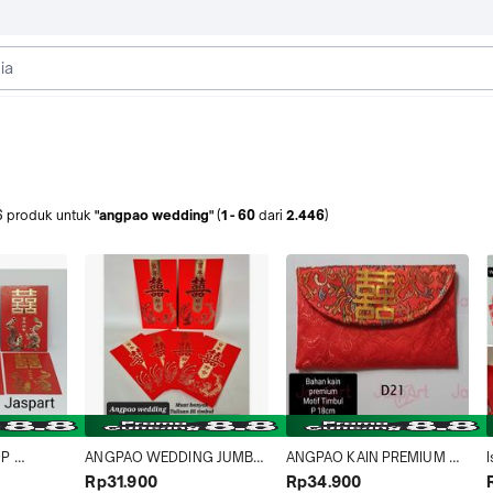
6
produk
untuk
"angpao wedding"
(
1
-
60
dari
2.446
)
P 
ANGPAO WEDDING JUMBO 
ANGPAO KAIN PREMIUM 
NG 
ANGPAO NIKAHAN ANGPAO 
BENTUK DOMPET ANGPAO 
Rp31.900
Rp34.900