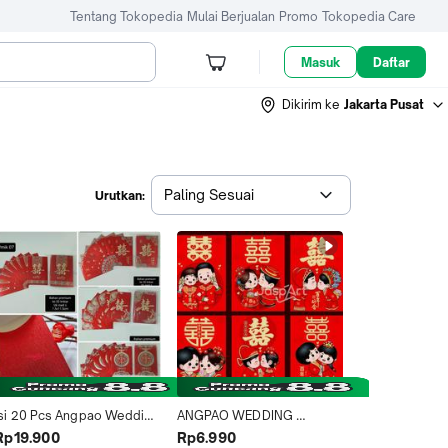
Tentang Tokopedia
Mulai Berjualan
Promo
Tokopedia Care
Masuk
Daftar
Dikirim ke
Jakarta Pusat
Paling Sesuai
Urutkan:
Isi 20 Pcs Angpao Wedding 
ANGPAO WEDDING 
Amplop Sangjit Pernikahan 
PANJANG AMPLOP 
Rp19.900
Rp6.990