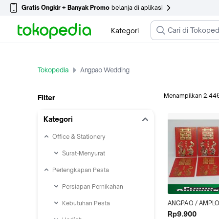
Gratis Ongkir + Banyak Promo
belanja di aplikasi
Kategori
Tokopedia
Angpao Wedding
Menampilkan
2.44
Filter
Kategori
Office & Stationery
Surat-Menyurat
Perlengkapan Pesta
Persiapan Pernikahan
Kebutuhan Pesta
ANGPAO / AMPLO
PREMIUM WEDDI
Rp9.900