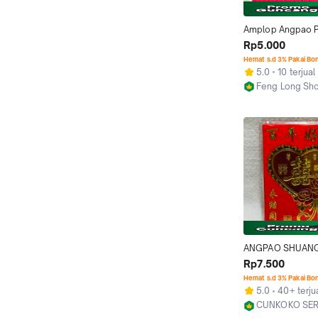
Amplop Angpao P
Shuang Xi Weddi
Rp5.000
dan LAMARAN Be
Hemat s.d 3% Pakai Bo
5.0
10 terjual
Feng Long Sh
Jakarta Barat
ANGPAO SHUANGX
ANGPAO WEDDING 
Rp7.500
) / 1 PACK ISI 6 L
Hemat s.d 3% Pakai Bo
5.0
40+ terju
CUNKOKO SER
Jakarta Utara