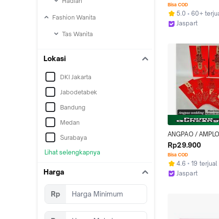
Hadiah
PERNIKAHAN ANG
Bisa COD
SUSU TEBAL W15
5.0
60+ terju
Fashion Wanita
Jaspart
Jakarta Barat
Tas Wanita
Lokasi
DKI Jakarta
Jabodetabek
Bandung
Medan
ANGPAO / AMPLO
Surabaya
WEDDING JUMBO
Rp29.900
SUSU / ANGPAO 
Lihat selengkapnya
Bisa COD
ENGAGEMENT 12
4.6
19 terjual
Harga
Jaspart
Jakarta Barat
Rp