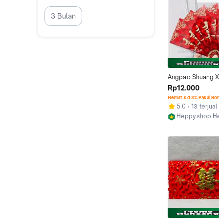
3 Bulan
Angpao Shuang Xi
Cube, Angpao W
Rp12.000
Hemat s.d 3% Pakai Bo
5.0
13 terjual
Heppyshop H
Jakarta Pusat