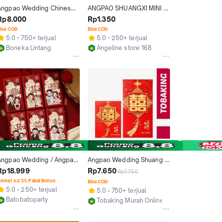
Angpao Wedding Chinese - 
ANGPAO SHUANGXI MINI 
Ampao Pernikahan - 
ANGPAO WEDDING MINI 
Rp8.000
Rp1.350
Angpao Shuang Xi
(DOUBLE HAPPINESS)
isa COD
Bisa COD
5.0
750+ terjual
5.0
250+ terjual
Boneka Lintang
Angeline store 168
Kab. Bekasi
Jakarta Utara
Angpao Wedding / Angpao 
Angpao Wedding Shuang Xi 
angjit / Angpao 
Kertas Angpau Nikah 
Rp18.999
Rp7.650
Rp7.750
Pernikahan / Angpao 
Shuangxi
emat s.d 3% Pakai Bonus
Bisa COD
Lamaran / Angpao Chinese 
5.0
250+ terjual
5.0
750+ terjual
/ Angpao Nikahan Kertas
Batobatoparty
Tobaking Murah Online
Jakarta Barat
Surabaya