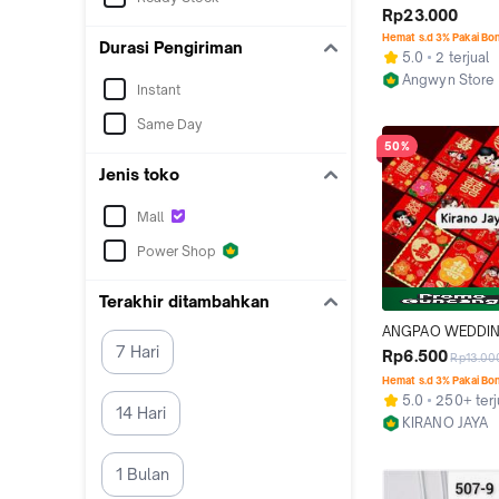
Amplop Merah / A
Rp23.000
Wedding Pernikah
Hemat s.d 3% Pakai Bo
Durasi Pengiriman
Angpao Merah Fu
5.0
2 terjual
Angwyn Store
Instant
Jakarta Utara
Same Day
50%
Jenis toko
Mall
Power Shop
Terakhir ditambahkan
ANGPAO WEDDIN
7 Hari
CHINESE - AMPAO
Rp6.500
Rp13.00
PERNIKAHAAN - A
Hemat s.d 3% Pakai Bo
Shuang Xi Panjang
5.0
250+ terj
Angpao Xuangxi
14 Hari
KIRANO JAYA
Kab. Bekasi
1 Bulan