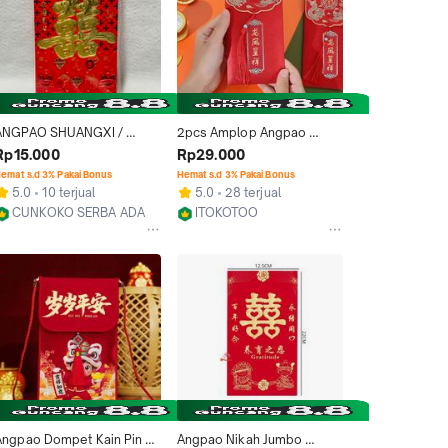
ANGPAO SHUANGXI / 
2pcs Amplop Angpao 
ANGPAO WEDDING ( BESAR 
Wedding Angpao Nikah 
Rp15.000
Rp29.000
 / 1 PACK ISI 6 LEMBAR (13)
Chinese Shuang Xi
emat s.d 3% Pakai Bonus
Hemat s.d 3% Pakai Bonus
5.0
10 terjual
5.0
28 terjual
CUNKOKO SERBA ADA
ITOKOTOO
Jakarta Utara
Bekasi
Angpao Dompet Kain Pin 
Angpao Nikah Jumbo 