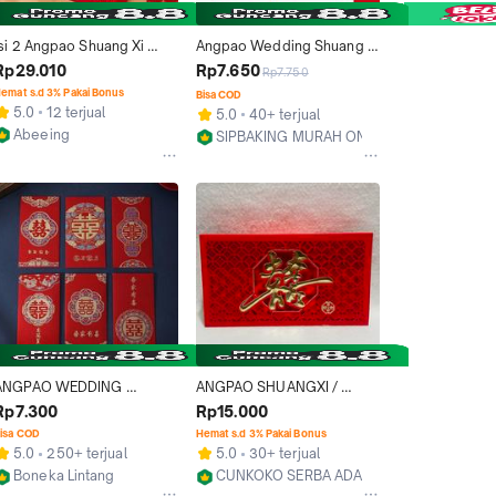
Isi 2 Angpao Shuang Xi 
Angpao Wedding Shuang Xi 
Premium Wedding / 
Kertas Angpau Nikah 
Rp29.010
Rp7.650
Rp7.750
Angpao Red Wedding 
Shuangxi
emat s.d 3% Pakai Bonus
Bisa COD
Phoenix / Angpao Nikah 
5.0
12 terjual
5.0
40+ terjual
Chinese
Abeeing
SIPBAKING MURAH ONLINE
Bekasi
Surabaya
ANGPAO WEDDING 
ANGPAO SHUANGXI / 
CHINESE - AMPAO 
ANGPAO WEDDING ( BESAR 
Rp7.300
Rp15.000
PERNIKAHAAN - Angpao 
) / 1 PACK ISI 2 LEMBAR
isa COD
Hemat s.d 3% Pakai Bonus
Shuang Xi Panjang Maroon - 
5.0
250+ terjual
5.0
30+ terjual
Angpao Xuangxi
Boneka Lintang
CUNKOKO SERBA ADA
Kab. Bekasi
Jakarta Utara