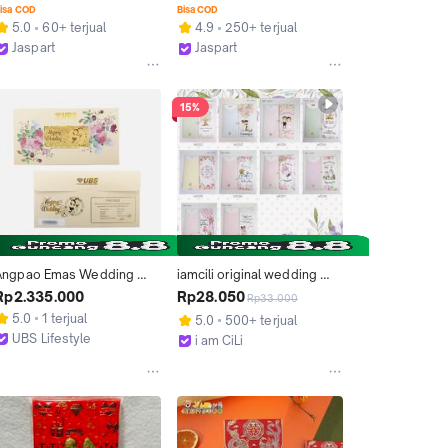
Kemasan Mika
WEDDING ANGPAO 
isa COD
Bisa COD
SANGJIT ANGPAO SUSU 
5.0
60+ terjual
4.9
250+ terjual
TEBAL MURAH READY 
Jaspart
Jaspart
STOCK
Jakarta Barat
Jakarta Barat
15%
Angpao Emas Wedding 
iamcili original wedding 
dition 0.5 Gr
angpao varian WE021-
Rp2.335.000
Rp28.050
Rp33.000
WE030
5.0
1 terjual
5.0
500+ terjual
UBS Lifestyle
i am CiLi
Surabaya
Tangerang