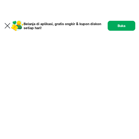
Belanja di aplikasi, gratis ongkir & kupon diskon
Buka
setiap hari!