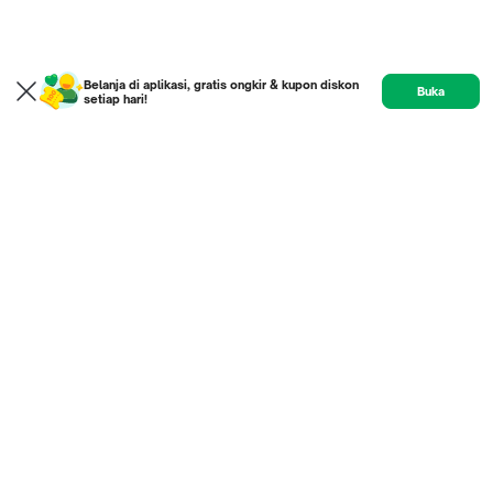
Belanja di aplikasi, gratis ongkir & kupon diskon
Buka
setiap hari!