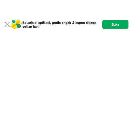
Belanja di aplikasi, gratis ongkir & kupon diskon
Buka
setiap hari!