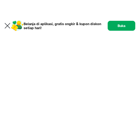
Belanja di aplikasi, gratis ongkir & kupon diskon
Buka
setiap hari!