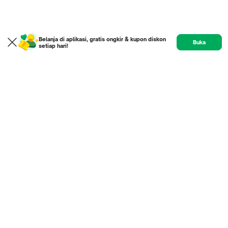
Belanja di aplikasi, gratis ongkir & kupon diskon
Buka
setiap hari!