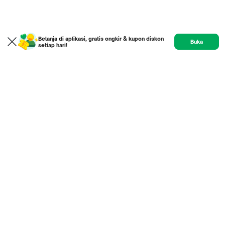
Belanja di aplikasi, gratis ongkir & kupon diskon
Buka
setiap hari!