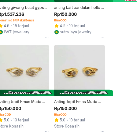
Anting giwang bulat gypsy 
anting kait bandulan hello 
baby 70% 700 16k ringan 
kitty 1 gram emas muda
Rp1.537.236
Rp150.000
MURAH 1gr 1 gram
emat s.d 8% Pakai Bonus
Bisa COD
4.5
15 terjual
4.2
10 terjual
JWT jewellery
putra jaya jewelry
Jakarta Pusat
Bandar Lampung
Anting Jepit Emas Muda 
Anting Jepit Emas Muda 
Ketupat Putih 1 Gram
Mata Putih Satu 1 Gram
Rp150.000
Rp150.000
isa COD
Bisa COD
5.0
10 terjual
5.0
10 terjual
Store Kosasih
Store Kosasih
Bandar Lampung
Bandar Lampung