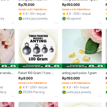
Emas Muda
setengah gram A
Rp75.000
Rp150.000
Hemat s.d 8% Pakai Bonus
Hemat s.d 8% Pakai Bonus
H
4.9
50+ terjual
4.9
500+ terjual
elry
putra jaya jewelry
Alicyjewel
ng
Bandar Lampung
Jakarta Barat
r rendah 1 
Paket 100 Gram | 1 ons 
anting jepit polos 1 gram
a
timah pemberat pancing 
Rp9.000
Rp150.000
model anting Alat Olahraga 
Hemat s.d 8% Pakai Bonus
Hemat s.d 8% Pakai Bonus
B
mancing agar aerodinamis 
ual
4.9
250+ terjual
4.9
40+ terjual
pemberat  Umpan ikan
llery
ZEDRA Pancing
putra jaya jewelry
Kab. Sukabumi
Bandar Lampung