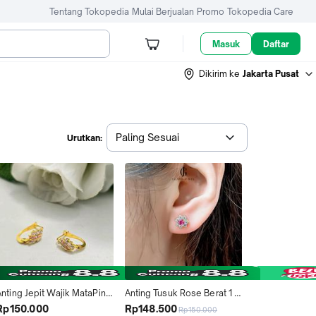
Tentang Tokopedia
Mulai Berjualan
Promo
Tokopedia Care
Masuk
Daftar
Dikirim ke
Jakarta Pusat
Paling Sesuai
Urutkan:
nting Jepit Wajik MataPink 
Anting Tusuk Rose Berat 1 
1 Gram Emas Muda
gram
Rp150.000
Rp148.500
Rp150.000