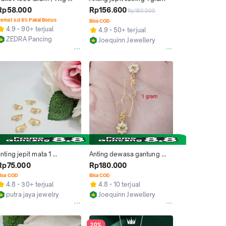
timah pemberat pancing 
Rp58.000
Rp156.600
Rp180.000
model anting alat olahraga 
emat s.d 8% Pakai Bonus
Bisa COD
mancing Ikan
4.9
90+ terjual
4.9
50+ terjual
ZEDRA Pancing
Joequinn Jewellery
Kab. Sukabumi
Semarang
nting jepit mata 1 
Anting dewasa gantung 
setengah gram C emas 
mata 1 gram
Rp75.000
Rp180.000
muda
isa COD
Bisa COD
4.8
30+ terjual
4.8
10 terjual
putra jaya jewelry
Joequinn Jewellery
Bandar Lampung
Semarang
20%