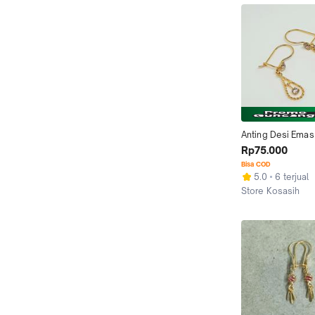
Anting Desi Emas
Bandul Labu Tamb
Rp75.000
Putih 1/2 Gram
Bisa COD
5.0
6 terjual
Store Kosasih
Bandar Lampung