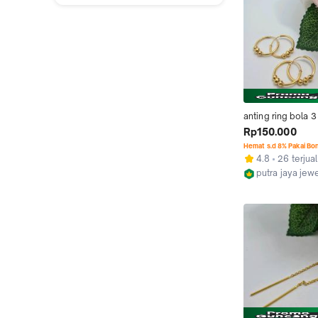
anting ring bola 3
Rp150.000
Hemat s.d 8% Pakai Bo
4.8
26 terjual
putra jaya jew
Bandar Lampu