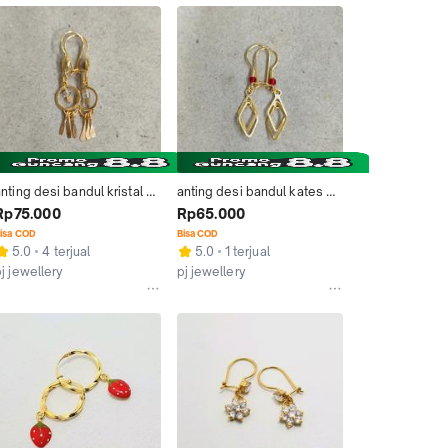
nting desi bandul kristal 
anting desi bandul kates 
putih rumbai 1/2 gram emas 
dobel 1/2 gram emas muda
Rp75.000
Rp65.000
muda
isa COD
Bisa COD
5.0
4 terjual
5.0
1 terjual
j jewellery
pj jewellery
Bandar Lampung
Bandar Lampung