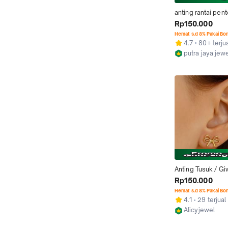
anting rantai pent
Rp150.000
Hemat s.d 8% Pakai Bo
4.7
80+ terju
putra jaya jew
Bandar Lampu
Anting Tusuk / Gi
Ribbon 1 Gram
Rp150.000
Hemat s.d 8% Pakai Bo
4.1
29 terjual
Alicyjewel
Jakarta Barat