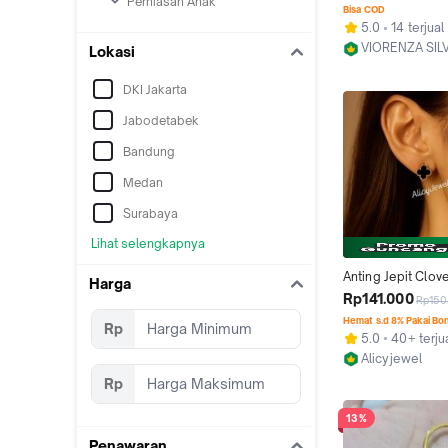
Perhiasan Anak
PUTIH/PERHIASA
Bisa COD
5.0
14 terjual
VIORENZA SIL
Lokasi
Kab. Serang
DKI Jakarta
Jabodetabek
Bandung
Medan
Surabaya
Lihat selengkapnya
Anting Jepit Clove
Harga
Hitam 1 Gram
Rp141.000
Rp150
Hemat s.d 8% Pakai Bo
Rp
5.0
40+ terju
Alicyjewel
Jakarta Barat
Rp
13%
Penawaran