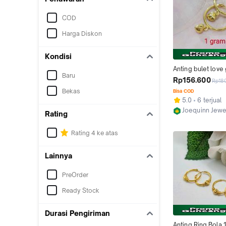
COD
Harga Diskon
Kondisi
Anting bulet love 
Baru
gram
Rp156.600
Rp18
Bekas
Bisa COD
5.0
6 terjual
Joequinn Jewe
Rating
Semarang
Rating 4 ke atas
Lainnya
PreOrder
Ready Stock
Durasi Pengiriman
Anting Ring Bola 1 