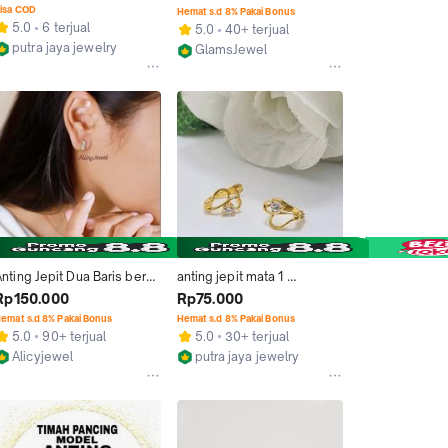
isa COD
Hemat s.d 8% Pakai Bonus
5.0
6 terjual
5.0
40+ terjual
putra jaya jewelry
GlamsJewel
Bandar Lampung
Jakarta Barat
nting Jepit Dua Baris berat 
anting jepit mata 1 
1 gram
setengah gram
Rp150.000
Rp75.000
emat s.d 8% Pakai Bonus
Hemat s.d 8% Pakai Bonus
5.0
90+ terjual
5.0
30+ terjual
Alicyjewel
putra jaya jewelry
Jakarta Barat
Bandar Lampung