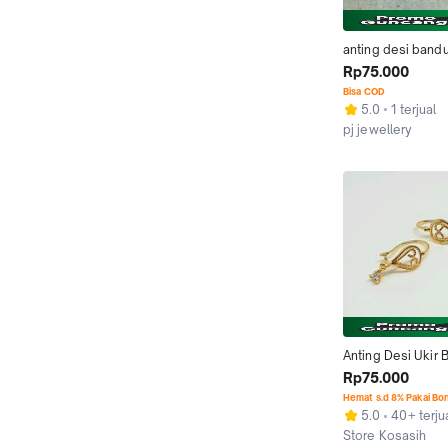
anting desi bandu
mata merah rumbai
Rp75.000
gram emas muda
Bisa COD
5.0
1 terjual
pj jewellery
Bandar Lampung
Anting Desi Ukir B
Mata Putih 1/2 G
Rp75.000
Hemat s.d 8% Pakai Bo
5.0
40+ terju
Store Kosasih