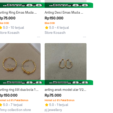
Anting Ring Emas Muda 
Anting Desi Emas Muda 
elintir Bandul Strawberry 
Bandul Bunga Putih 1 Gram
Rp75.000
Rp150.000
1/2 Gram
isa COD
Bisa COD
5.0
10 terjual
5.0
4 terjual
Store Kosasih
Store Kosasih
Bandar Lampung
Bandar Lampung
nting ring lilit dua bola 1 
anting anak model ular 1/2 
gram
gram emas muda
Rp150.000
Rp75.000
emat s.d 8% Pakai Bonus
Hemat s.d 8% Pakai Bonus
5.0
7 terjual
5.0
1 terjual
Vinny collection store
pj jewellery