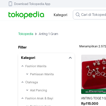
Download Tokopedia App
Kategori
Tokopedia
Anting 1 Gram
Menampilkan
2.57
Filter
Kategori
Fashion Wanita
Perhiasan Wanita
Olahraga
Alat Pancing
Fashion Anak & Bayi
ANTING TOGE 1 
PERAK 925 LAPIS
Rp115.000