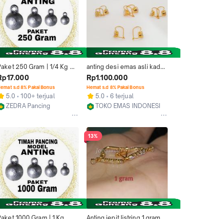
Paket 250 Gram | 1/4 Kg 
anting desi emas asli kadar 
timah pemberat pancing 
375 berat 1 gram
Rp17.000
Rp1.100.000
model anting Alat Olahraga 
emat s.d 8% Pakai Bonus
Hemat s.d 8% Pakai Bonus
mancing
5.0
100+ terjual
5.0
6 terjual
ZEDRA Pancing
TOKO EMAS INDONESIA
Kab. Sukabumi
Jakarta Barat
13%
Paket 1000 Gram | 1 Kg 
Anting jepit listring 1 gram