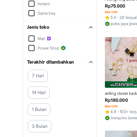
Instant
Setengah Gram 
Rp75.000
Bisa COD
Same Day
5.0
29 terjual
putra jaya jew
Jenis toko
Bandar Lampu
Mall
Power Shop
Terakhir ditambahkan
7 Hari
14 Hari
anting clover kada
gram
Rp180.000
Bisa COD
1 Bulan
4.9
100+ terj
Joequinn Jewe
Semarang
3 Bulan