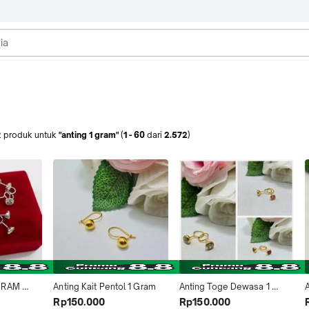
2
produk
untuk
"anting 1 gram"
(
1
-
60
dari
2.572
)
GRAM 
Anting Kait Pentol 1 Gram
Anting Toge Dewasa 1 
A
 EMAS 
Gram
Rp150.000
Rp150.000