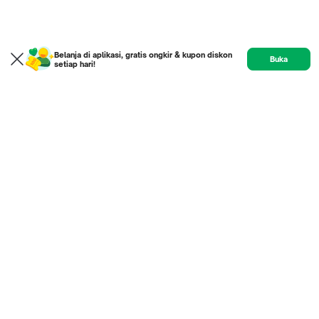
Belanja di aplikasi, gratis ongkir & kupon diskon
Buka
setiap hari!