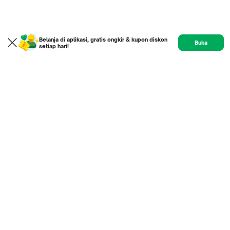
Belanja di aplikasi, gratis ongkir & kupon diskon
Buka
setiap hari!