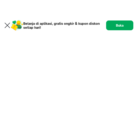
Belanja di aplikasi, gratis ongkir & kupon diskon
Buka
setiap hari!