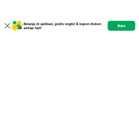
Belanja di aplikasi, gratis ongkir & kupon diskon
Buka
setiap hari!