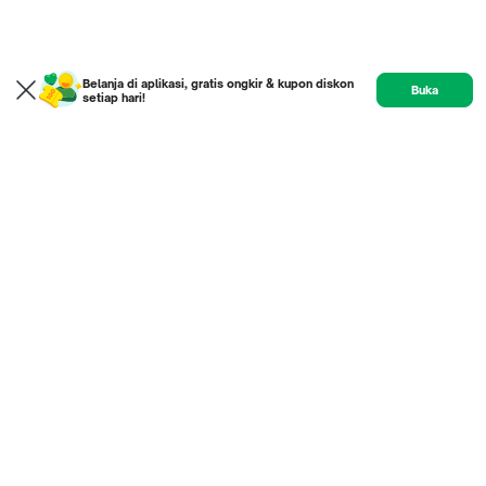
Belanja di aplikasi, gratis ongkir & kupon diskon
Buka
setiap hari!