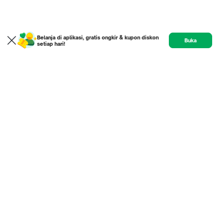
Belanja di aplikasi, gratis ongkir & kupon diskon
Buka
setiap hari!