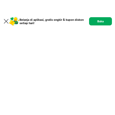
Belanja di aplikasi, gratis ongkir & kupon diskon
Buka
setiap hari!