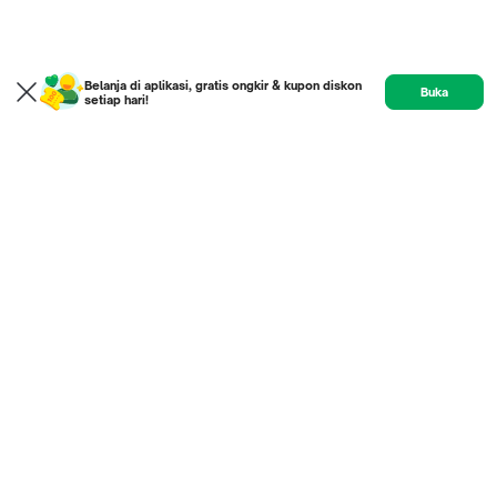
Belanja di aplikasi, gratis ongkir & kupon diskon
Buka
setiap hari!