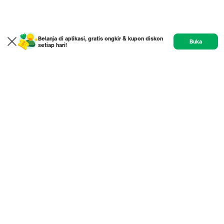
Belanja di aplikasi, gratis ongkir & kupon diskon
Buka
setiap hari!