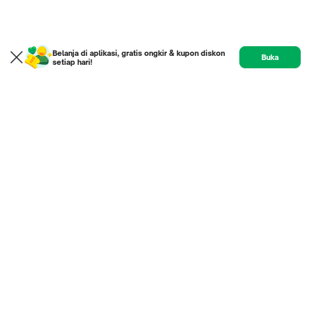
Belanja di aplikasi, gratis ongkir & kupon diskon
Buka
setiap hari!