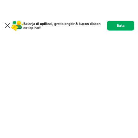
Belanja di aplikasi, gratis ongkir & kupon diskon
Buka
setiap hari!