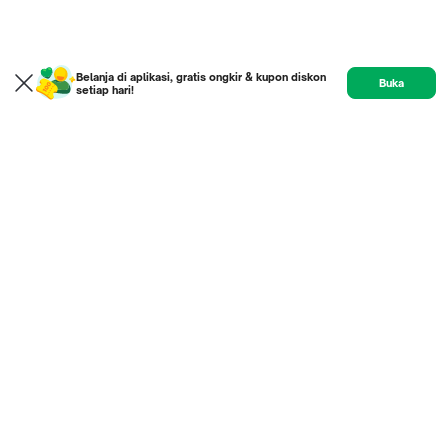
Belanja di aplikasi, gratis ongkir & kupon diskon
Buka
setiap hari!