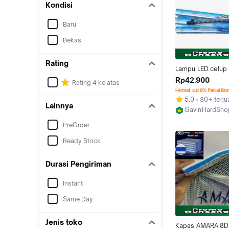
Kondisi
Baru
Bekas
Rating
Lampu LED celup 
Submersible Unde
Rp42.900
Rating 4 ke atas
aquarium aquasca
Hemat s.d 8% Pakai Bo
cm
5.0
30+ terju
Lainnya
GavinHardSho
Surabaya
PreOrder
Ready Stock
Durasi Pengiriman
Instant
Same Day
Jenis toko
Kapas AMARA 8D 8