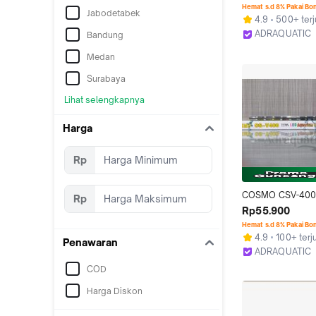
AQUARIUM
Hemat s.d 8% Pakai Bo
Jabodetabek
4.9
500+ terj
ADRAQUATIC
Bandung
Bandung
Medan
Surabaya
Lihat selengkapnya
Harga
Rp
COSMO CSV-400 
Rp
LED AQUARIUM LI
Rp55.900
LAMPU CELUP AQ
Hemat s.d 8% Pakai Bo
CS-V400
4.9
100+ terj
Penawaran
ADRAQUATIC
Bandung
COD
Harga Diskon