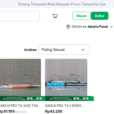
Tentang Tokopedia
Mulai Berjualan
Promo
Tokopedia Care
Masuk
Daftar
Dikirim ke
Jakarta Pusat
Paling Sesuai
Urutkan:
SAKKAI PRO T4-3LED T400 
SAKKAI PRO T4 2 BARIS 
40CM LAMPU UVA+UVC 
2LED40 40 CM LAMPU LED 
Rp51.199
Rp43.200
Rp51.200