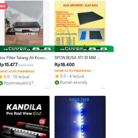
48%
ox Filter Talang Air Kosong 
SPON BUSA ATI 10 MM 
ize Mini Kecil Untuk 
LEBAR 40 CM / TATAKAN 
Rp15.477
Rp18.400
Rp30.000
Aquarium 30 - 40 Cm
ALAS AQUARIUM / 
Hemat s.d 8% Pakai Bonus
emat s.d 8% Pakai Bonus
AKUARIUM / AQUASCAPE
5.0
4 terjual
5.0
19 terjual
Rumah ekorafy
Azzahraquatic27
Bekasi
Jakarta Timur