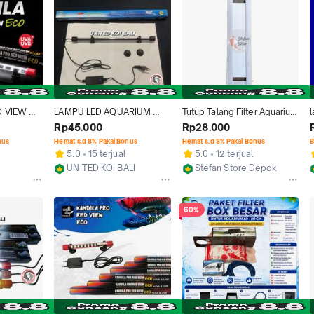
Celup Aerasi
 VIEW 
LAMPU LED AQUARIUM 
Tutup Talang Filter Aquarium 
60 80 
SUBMERSIBLE ACT400 40 
40 cm
Rp45.000
Rp28.000
LUP LED 
CM LAMPU PUTIH BIRU
nus
Hemat s.d 8% Pakai Bonus
Hemat s.d 8% Pakai Bonus
B
m 
5.0
15 terjual
5.0
12 terjual
Ikan Hias 
UNITED KOI BALI
Stefan Store Depok
Denpasar
Depok
a Air UV 
60%