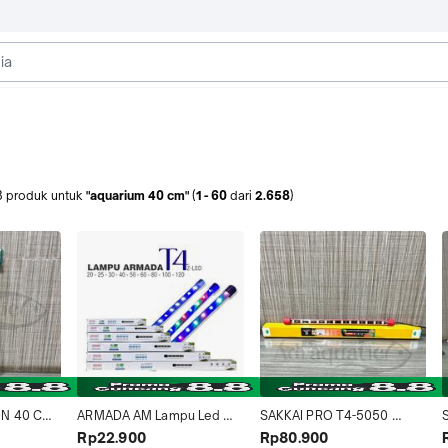
8
produk
untuk
"aquarium 40 cm"
(
1
-
60
dari
2.658
)
N 40 CM 
ARMADA AM Lampu Led 
SAKKAI PRO T4-5050 
ERSIH 
Celup Aquarium ARMADA 
LED40 LAMPU LED 40CM 
Rp22.900
Rp80.900