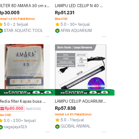
FILTER 8D AMARA 30 cm x 
LAMPU LED CELUP N 40 
0 cm 1pcs media filter 
KANDILA DAY NIGHT N-40 
Rp30.005
Rp51.231
kapas biofoam honeycomb 
T4 3 MODE AQUARIUM 40 
emat s.d 8% Pakai Bonus
Bisa COD
ilter aquarium ikan hias 
CM
5.0
2 terjual
5.0
30+ terjual
aquascape
STAR AQUATIC TOOL
AFAN AQUARIUM
Depok
Bekasi
Media filter Kapas busa 
LAMPU CELUP AQUARIUM 
aquarium 8D Amara 30 x 40 
T4 40CM TRIWARNA lampu 
Rp57.838
Rp60.000
Rp61.000
cm 2pcs nano filter
led akuarium aquascape 40 
Hemat s.d 8% Pakai Bonus
isa COD
cm
5.0
1 terjual
5.0
250+ terjual
GLOBAL ANIMAL
nagajaya123
Semarang
Jakarta Barat