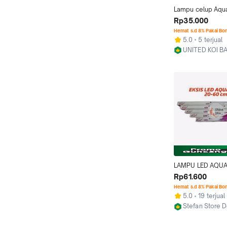
Lampu celup Aqua
RECENT DAY AND
Rp35.000
T4 N series Ukura
Hemat s.d 8% Pakai Bo
Mode Lampu Led 
5.0
5 terjual
40 Cm
UNITED KOI BA
Denpasar
LAMPU LED AQUA
EKSIS 20 30 40 
Rp61.600
Hemat s.d 8% Pakai Bo
5.0
19 terjual
Stefan Store 
Depok