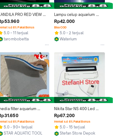
KANDILA PRO RED VIEW 
Lampu celup aquarium 
ECO 20 30 40 50 60 80 
aquascape panjang 40 cm 
Rp53.960
Rp42.000
100 CM LAMPU CELUP LED 
Putih biru pack pipa
emat s.d 8% Pakai Bonus
Bisa COD
UVA UVB Aquarium 
5.0
11 terjual
5.0
2 terjual
Aquascape Kolam Ikan Hias 
tarombobetta
Waterium
SUPER TERANG 
Jakarta Timur
Jakarta Barat
Penerangan Cahaya Air UV 
A B
edia filter aquarium 
Nikita Star NS 400 Led 
HONEYCOMB 8D 8 D 
Aquarium 30-40 cm 9 watt
Rp31.650
Rp67.200
SARANG LEBAH TAWON 30 
emat s.d 8% Pakai Bonus
Hemat s.d 8% Pakai Bonus
x 40 cm
5.0
90+ terjual
5.0
15 terjual
STAR AQUATIC TOOL
Stefan Store Depok