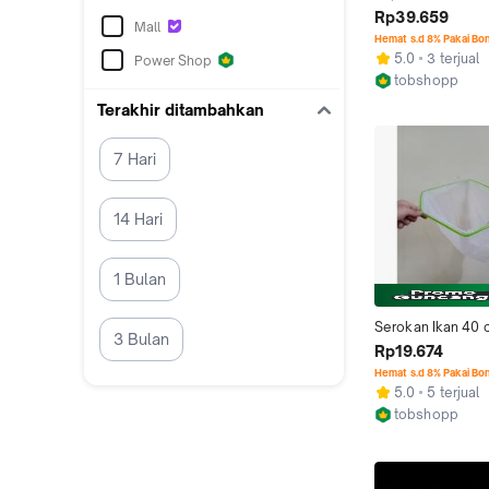
30x40 Media Filte
Rp39.659
Mall
Busa Air Aquarium
Hemat s.d 8% Pakai Bo
Aquascape Kolam 
5.0
3 terjual
Power Shop
Biofoam Bio Foam
tobshopp
Honeycomb Hone
Jakarta Timur
Terakhir ditambahkan
Biokimia Kimia 8 
x 40 Cm
7 Hari
14 Hari
1 Bulan
Serokan Ikan 40 c
3 Bulan
Saringan Jaring Se
Rp19.674
Aquarium Kolam L
Hemat s.d 8% Pakai Bo
40cm
5.0
5 terjual
tobshopp
Jakarta Timur