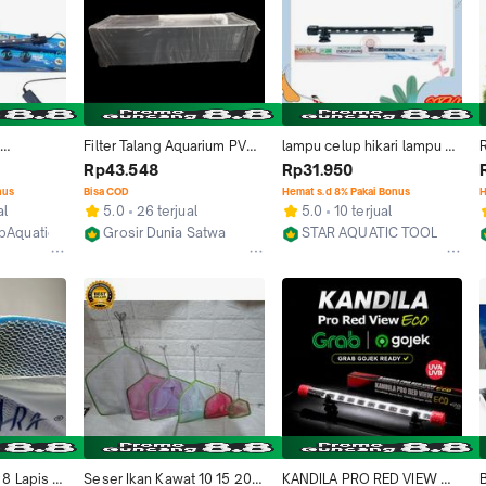
Filter Talang Aquarium PVC 
lampu celup hikari lampu 
rwater 
40 cm
led aquarium lampu anti air 
Rp43.548
Rp31.950
pe uk 40 
40 cm
nus
Bisa COD
Hemat s.d 8% Pakai Bonus
H
al
5.0
26 terjual
5.0
10 terjual
pAquatic
Grosir Dunia Satwa
STAR AQUATIC TOOL
Kab. Bandung
Depok
 Lapis 
Seser Ikan Kawat 10 15 20 
KANDILA PRO RED VIEW 