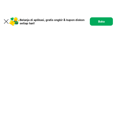
Belanja di aplikasi, gratis ongkir & kupon diskon
Buka
setiap hari!