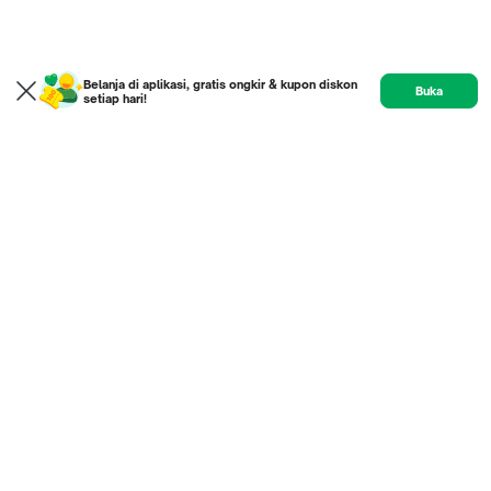
Belanja di aplikasi, gratis ongkir & kupon diskon
Buka
setiap hari!