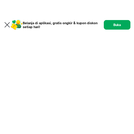
Belanja di aplikasi, gratis ongkir & kupon diskon
Buka
setiap hari!