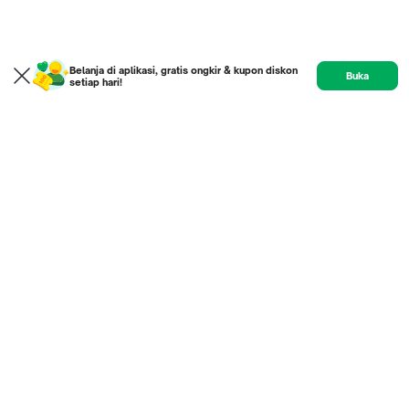
Belanja di aplikasi, gratis ongkir & kupon diskon
Buka
setiap hari!