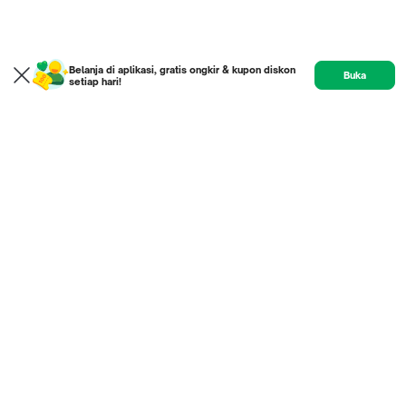
Belanja di aplikasi, gratis ongkir & kupon diskon
Buka
setiap hari!