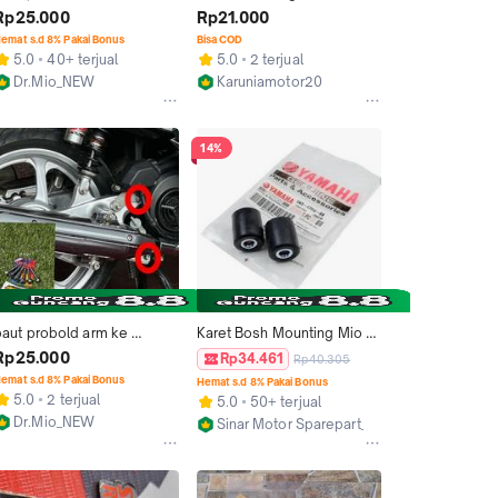
ke rengkes Nouvo UK 
Mio/Mio J/Nouvo/Fino/Soul 
Rp25.000
Rp21.000
M8x40 harga satuan
Original YGP 5MX-F7114-00
emat s.d 8% Pakai Bonus
Bisa COD
5.0
40+ terjual
5.0
2 terjual
Dr.Mio_NEW
Karuniamotor20
Bekasi
Kab. Tangerang
14%
baut probold arm ke 
Karet Bosh Mounting Mio 
rengkes Nouvo
Karbu ori 5MX - Bosh Fork 
Rp25.000
Rp34.461
Rp40.305
ARM Mio Lama FINO Karbu 
emat s.d 8% Pakai Bonus
Hemat s.d 8% Pakai Bonus
Nouvo 5MX Original 
5.0
2 terjual
5.0
50+ terjual
Motorcycle
Dr.Mio_NEW
Sinar Motor Sparepart_NEW
Bekasi
Kab. Banyuwangi