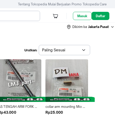
Tentang Tokopedia
Mulai Berjualan
Promo
Tokopedia Care
Masuk
Daftar
Dikirim ke
Jakarta Pusat
Paling Sesuai
Urutkan:
AS TENGAH ARM FORK 
collar arm mounting Mio 
SASIS NOUVO Z NOUVO 
Sporty Smile Nouvo Soul 
Rp43.000
Rp25.000