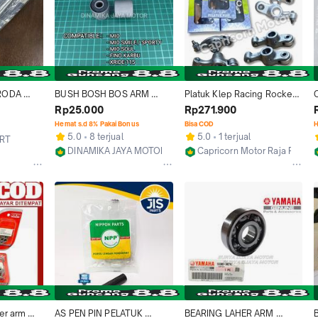
RODA 
BUSH BOSH BOS ARM 
Platuk Klep Racing Rocker 
O
 MOTOR 
MOUNTING SASIS MIO 
Arm MIO JUPITER Z NOUVO 
Rp25.000
Rp271.900
ITER 
SPORTY FINO XRIDE 
NRGI RACING
Hemat s.d 8% Pakai Bonus
Bisa COD
H
NOUVO NMAX
5.0
8 terjual
5.0
1 terjual
ART
DINAMIKA JAYA MOTOR
Capricorn Motor Raja Piston
Surabaya
Kab. Bandung
er arm 
AS PEN PIN PELATUK 
BEARING LAHER ARM 