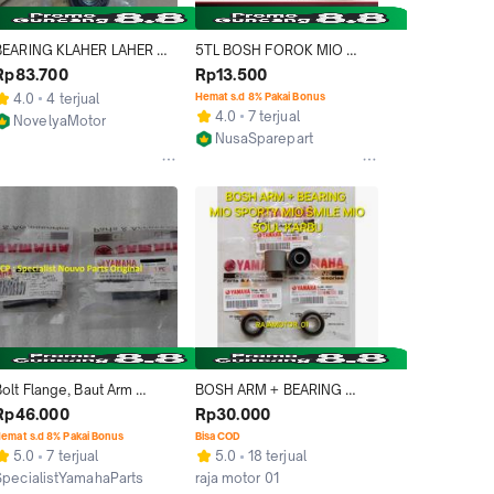
BEARING KLAHER LAHER 
5TL BOSH FOROK MIO 
RODA DEPAN R25 MT25 
SPORTY / MIO SMILE / MIO 
Rp83.700
Rp13.500
ARM NOUVO Z (1P) 93306-
SOUL / FINO KARBU FI / 
4.0
4 terjual
Hemat s.d 8% Pakai Bonus
302X4
FINO OLD / NOUVO / XEON 
4.0
7 terjual
NovelyaMotor
/ X-RIDE /BOS / FORK / 
NusaSparepart
Bekasi
SWING ARM
Tangerang
olt Flange, Baut Arm 
BOSH ARM + BEARING 
Almunium Nouvo Z, Sporty
6003 MIO LAMA MIO SOUL 
Rp46.000
Rp30.000
MIO J XEON NOUVO X_RIDE
emat s.d 8% Pakai Bonus
Bisa COD
5.0
7 terjual
5.0
18 terjual
SpecialistYamahaParts
raja motor 01