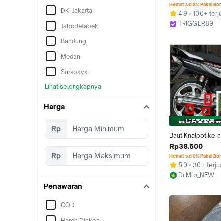
rocker arm Mio No
Hemat s.d 8% Pakai Bo
DKI Jakarta
Jupiter Z x1 5tp  v
4.9
100+ terj
TRIGGER89
Jabodetabek
Malang
Bandung
Medan
Surabaya
Lihat selengkapnya
Harga
Rp
Baut Knalpot ke a
stainles 2kunci ha
Rp38.500
satuan
Rp
Hemat s.d 8% Pakai Bo
5.0
30+ terju
Dr.Mio_NEW
Bekasi
Penawaran
COD
Harga Diskon