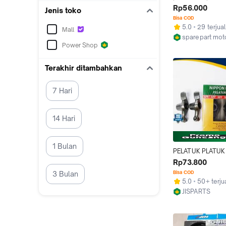
MIO 5TL / JUPITER
Rp56.000
Jenis toko
SOUL / VEGA R NE
Bisa COD
NOUVO RKN RIK
5.0
29 terjual
Mall
sparepart moto
Power Shop
Kab. Tangeran
Terakhir ditambahkan
7 Hari
14 Hari
1 Bulan
PELATUK PLATUK 
SEPATU KLEP RO
Rp73.800
CRYPTON VEGA R 
Bisa COD
3 Bulan
Z MIO NOUVO VE
5.0
50+ terju
JUPITER Z NEW 
JISPARTS
Bandung