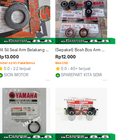
il Sil Seal Arm Belakang 
(Sepaket) Bosh Bos Arm 
Yamaha Nouvo / Nouvo Z 
Bosh Engine Mounting + 
Rp13.000
Rp12.000
20x35x5 Ckdpass
Bearing 6003 + Bosh Fork 
emat s.d 8% Pakai Bonus
Bisa COD
Yamaha Mio Sporty Smile 
5.0
22 terjual
5.0
40+ terjual
Soul Mio J M3 Xeon Xride 
SION MOTOR
SPAREPART KITA SEMUA_NEW
Fino Nouvo Sepasang 
Kab.Ciamis
Kab. Malang
Motorcycle