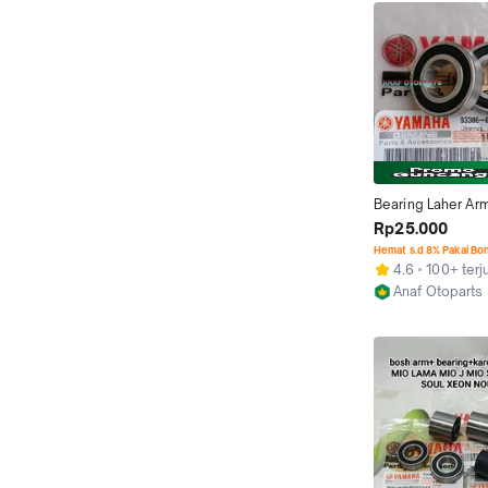
Bearing Laher Arm
Sporty, Mio Smile,
Rp25.000
Karbu, Nouvo, Xeo
Hemat s.d 8% Pakai Bo
Motorcycle
4.6
100+ terj
Anaf Otoparts
Kab. Bogor