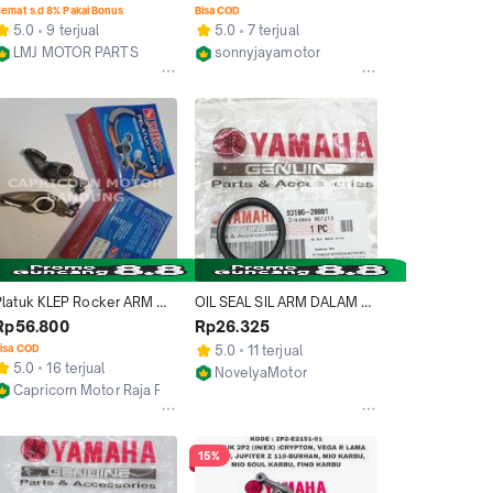
LELE ORIGINAL 5MX-F5181-
Fino 90387-08754 YGP
emat s.d 8% Pakai Bonus
Bisa COD
00
5.0
9 terjual
5.0
7 terjual
LMJ MOTOR PARTS
sonnyjayamotor
Tangerang
Yogyakarta
Platuk KLEP Rocker ARM 
OIL SEAL SIL ARM DALAM 
MIO JUPITER Z NOUVO 
NMAX AEROX LEXI NEW 
Rp56.800
Rp26.325
RIKO
NMAX XEON NOUVO 
isa COD
5.0
11 terjual
93106-28801
5.0
16 terjual
NovelyaMotor
Capricorn Motor Raja Piston
Bekasi
Kab. Bandung
15%