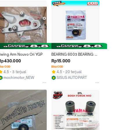
Swing Arm Nouvo Ori YGP
BEARING 6003 BEARING 
MOUNTING MIO SMILE 
Rp430.000
Rp15.000
SPORTY SOUL NOUVO 
isa COD
Bisa COD
FINO / BEARING ARM MIO 
4.5
3 terjual
4.5
20 terjual
SOUL BOSH ARM MIO 
mochimotor_NEW
SISUS AUTOPART
SPORTY
Tangerang Selatan
Kab. Bogor