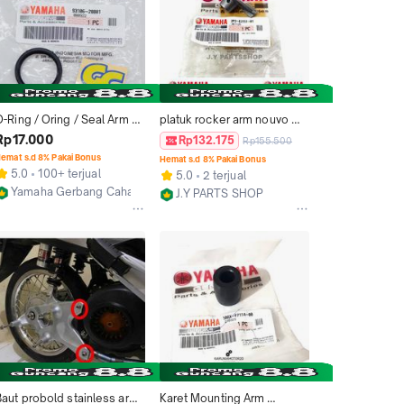
-Ring / Oring / Seal Arm 
platuk rocker arm nouvo 
Yamaha Nouvo, NMax Ori
mio sporty soul fino karbu 
Rp17.000
Rp132.175
Rp155.500
YGP 2P2-E2151-01
emat s.d 8% Pakai Bonus
Hemat s.d 8% Pakai Bonus
5.0
100+ terjual
5.0
2 terjual
Yamaha Gerbang Cahaya
J.Y PARTS SHOP
Kab. Bandung
Kab. Tangerang
Baut probold stainless arm 
Karet Mounting Arm 