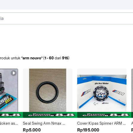
roduk
untuk
"arm nouvo"
(
1
-
60
dari
915
)
Noken as 
Seal Swing Arm Nmax 
Cover Kipas Spinner ARM 
RRA 
Aerox 155 Mio New Nouvo 
Original  Model 
Rp5.000
Rp195.000