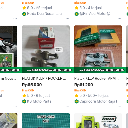
uvo Soul 
Original
Kipas/Frower Vespa Nouvo 
nus
Bisa COD
Bisa COD
H
ega zr r
dil
ual
5.0
25 terjual
5.0
4 terjual
Roda Dua Nusantara
@Pin Acc Motor@
Jakarta Barat
Jakarta Barat
rm Nouvo 
PLATUK KLEP / ROCKER 
Platuk KLEP Rocker ARM 
rga 
ARM MIO, MIO-SOUL, 
MIO JUPITER Z NOUVO NPP
Rp65.000
Rp61.200
NOUVO, JUPITER Z
nus
Bisa COD
Bisa COD
B
al
5.0
6 terjual
5.0
500+ terjual
KS Moto Parts
Capricorn Motor Raja Piston
Bandung
Kab. Bandung