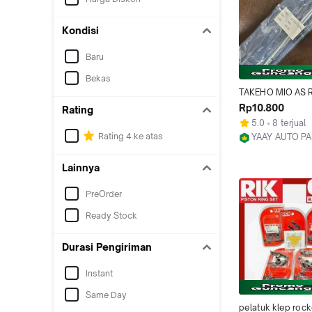
Kondisi
Baru
Bekas
TAKEHO MIO AS 
DEPAN MUR ARM
Rp10.800
Rating
SPORTY SOUL JUP
5.0
8 terjual
VEGA NOUVO
Rating 4 ke atas
YAAY AUTO P
Jakarta Barat
Lainnya
PreOrder
Ready Stock
Durasi Pengiriman
Instant
Same Day
pelatuk klep rock