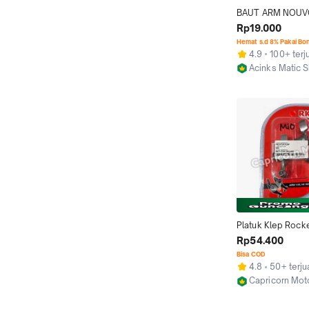
BAUT ARM NOUVO
STAINLESS 2KUNC
Rp19.000
ORIGINAL (1BAUT
Hemat s.d 8% Pakai Bo
4.9
100+ terj
Acinks Matic 
Bekasi
Platuk Klep Rocke
MIO JUPITER Z 
Rp54.400
Bisa COD
4.8
50+ terju
Capricorn Moto
Kab. Bandung