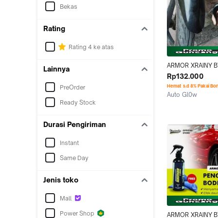
Bekas
Rating
Rating 4 ke atas
ARMOR XRAINY B
Lainnya
MOORMILES | PEN
Rp132.000
MOBIL ORIGINAL T
Hemat s.d 8% Pakai Bo
PreOrder
BODI DAN KACA, 
Auto Gl0w
GUARD, EFEK DAU
Ready Stock
Jakarta Utara
BERKUALITAS
Durasi Pengiriman
Instant
Same Day
Jenis toko
Mall
Power Shop
ARMOR XRAINY B