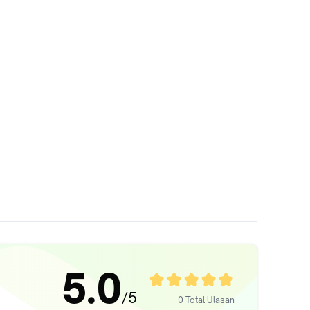
5.0
/5
0 Total Ulasan