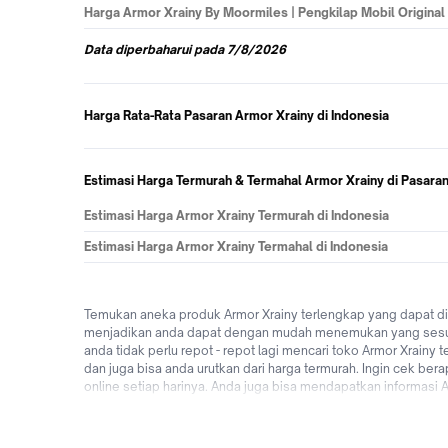
Harga
Armor Xrainy By Moormiles | Pengkilap Mobil Original Te
Data
diperbaharui pada
7/8/2026
Harga Rata-Rata Pasaran Armor Xrainy di Indonesia
Estimasi Harga Termurah & Termahal Armor Xrainy di Pasaran
Estimasi Harga Armor Xrainy Termurah di Indonesia
Estimasi Harga Armor Xrainy Termahal di Indonesia
Temukan aneka produk Armor Xrainy terlengkap yang dapat dig
menjadikan anda dapat dengan mudah menemukan yang sesuai d
anda tidak perlu repot - repot lagi mencari toko Armor Xrain
dan juga bisa anda urutkan dari harga termurah. Ingin cek ber
online setiap harinya. Anda juga bisa mendapatkan informasi
tersedia pilihan pengiriman yang sampai dihari yang sama, be
tunggu apalagi? Jual & beli Armor Xrainy online dari merk t