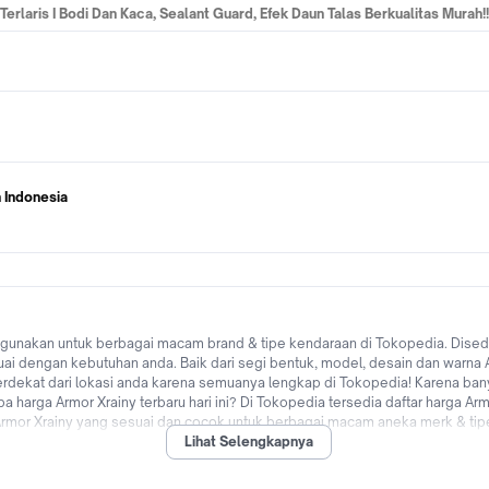
rlaris I Bodi Dan Kaca, Sealant Guard, Efek Daun Talas Berkualitas Murah!!!
 Indonesia
unakan untuk berbagai macam brand & tipe kendaraan di Tokopedia. Disediak
engan kebutuhan anda. Baik dari segi bentuk, model, desain dan warna Arm
y terdekat dari lokasi anda karena semuanya lengkap di Tokopedia! Karena ba
apa harga Armor Xrainy terbaru hari ini? Di Tokopedia tersedia daftar harga 
 Armor Xrainy yang sesuai dan cocok untuk berbagai macam aneka merk & tip
Lihat Selengkapnya
bas ongkir, bisa bayar ditempat (COD), cicilan 0% dari berbagai bank di Ind
erbaik dan original dengan mudah dan cepat kapanpun dimanapun di Tokopedia