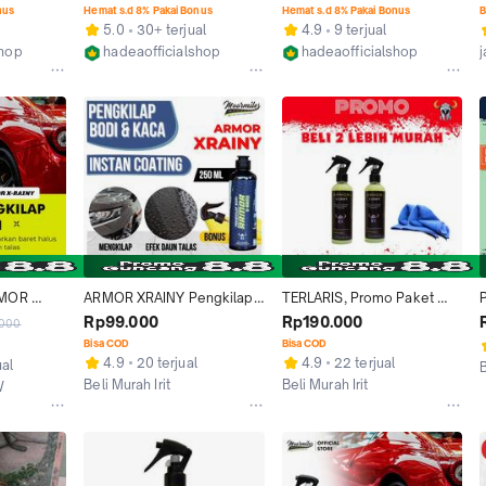
ASPALT, SHURY
ARMOR XRAINY
nus
Hemat s.d 8% Pakai Bonus
Hemat s.d 8% Pakai Bonus
B
5.0
30+ terjual
4.9
9 terjual
shop
hadeaofficialshop
hadeaofficialshop
Kab. Sragen
Kab. Sragen
MOR 
ARMOR XRAINY Pengkilap 
TERLARIS, Promo Paket 
LAP MOBIL 
Bodi Kaca Mobil Efek Daun 
Armor Xrainy 2 Botol
Rp99.000
Rp190.000
.000
S | EFEK 
Talas Instan Coating
Bisa COD
Bisa COD
4.9
20 terjual
4.9
22 terjual
ual
B
Beli Murah Irit
Beli Murah Irit
W
Kab. Sragen
Kab. Sragen