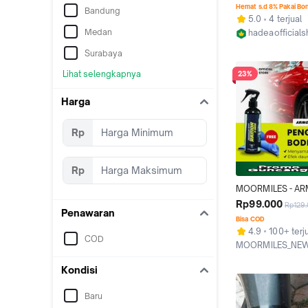
Hemat s.d 8% Pakai Bo
Bandung
5.0
4 terjual
Medan
hadeaofficial
Kab. Sragen
Surabaya
Lihat selengkapnya
23%
Harga
Rp
Rp
MOORMILES - AR
XRAINY | PENGKI
Rp99.000
Rp129
Penawaran
ORIGINAL TERLARI
Bisa COD
DAUN TALAS
4.9
100+ terj
COD
MOORMILES_NE
Kab. Sragen
Kondisi
Baru