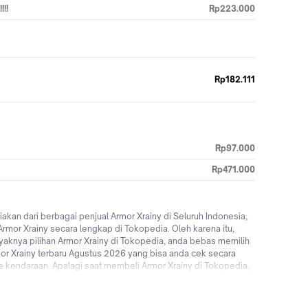
!!!
Rp223.000
Rp182.111
Rp97.000
Rp471.000
an dari berbagai penjual Armor Xrainy di Seluruh Indonesia,
or Xrainy secara lengkap di Tokopedia. Oleh karena itu,
nyaknya pilihan Armor Xrainy di Tokopedia, anda bebas memilih
Armor Xrainy terbaru Agustus 2026 yang bisa anda cek secara
e kendaraan. Apalagi saat membeli Armor Xrainy di Tokopedia,
onesia hingga promo Armor Xrainy untuk pengguna baru! Jadi
 sekarang!