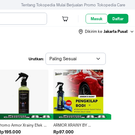
Tentang Tokopedia
Mulai Berjualan
Promo
Tokopedia Care
Masuk
Daftar
Dikirim ke
Jakarta Pusat
Paling Sesuai
Urutkan:
Promo Armor Xrainy Efek 
ARMOR XRAINY BY 
Daun Talas
MOORMILES | PENGKILAP 
Rp195.000
Rp97.000