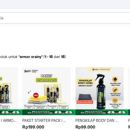
oduk
untuk
"armor xrainy"
(
1
-
18
dari
18
)
I ARMOR 
PAKET STARTER PACK I 
PENGKILAP BODY DAN 
ASPALT
ARMOR XRAINY, ATTACK, 
KACA MOBIL / MOTOR I 
Rp199.000
Rp99.000