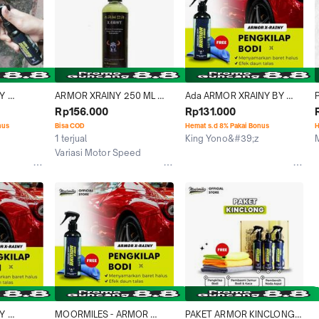
Y 
ARMOR XRAINY 250 ML 
Ada ARMOR XRAINY BY 
GKILAP 
ECER DAN GROSIR
MOORMILES | PENGKILAP 
Rp156.000
Rp131.000
ERLARIS I 
MOBIL ORIGINAL TERLARIS I
nus
Bisa COD
Hemat s.d 8% Pakai Bonus
H
SEALANT 
1 terjual
King Yono&#39;z
N TALAS 
Jakarta Barat
Variasi Motor Speed
Bandung
Y 
MOORMILES - ARMOR 
PAKET ARMOR KINCLONG 