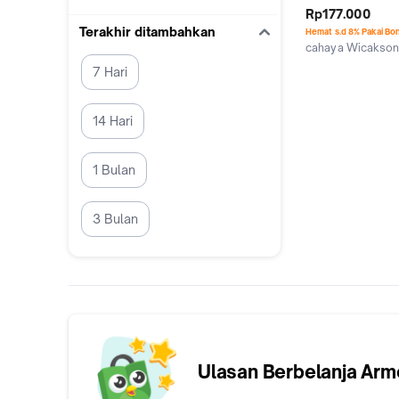
MOORMILES | PEN
Rp177.000
MOBIL ORIGINAL 
Terakhir ditambahkan
Hemat s.d 8% Pakai Bo
TERLARIS I BODI 
cahaya Wicakso
SEALANT GUARD, 
Jakarta Timur
7 Hari
DAUN TALAS BER
14 Hari
1 Bulan
3 Bulan
Ulasan Berbelanja
Armo