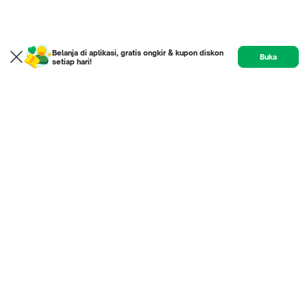
Belanja di aplikasi, gratis ongkir & kupon diskon
Buka
setiap hari!