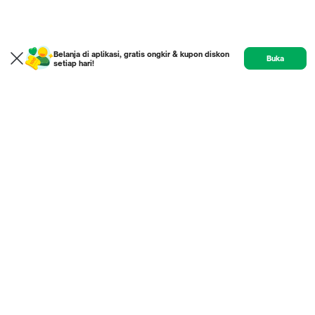
Belanja di aplikasi, gratis ongkir & kupon diskon
Buka
setiap hari!