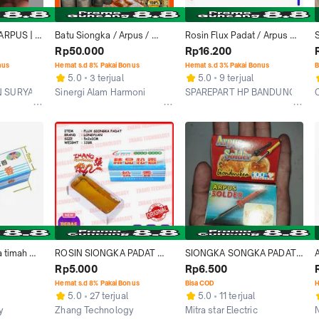
ARPUS | 
Batu Siongka / Arpus / 
Rosin Flux Padat / Arpus 
GETAH 
Gondorukem Kualitas 
Pembersih solder
S
Rp50.000
Rp16.200
US 100 
Ekspor / WW Grade - 250 
nus
Hemat s.d 8% Pakai Bonus
Hemat s.d 3% Pakai Bonus
B
gr
5.0
3 terjual
5.0
9 terjual
 SURYA JAYA
Sinergi Alam Harmoni
SPAREPART HP BANDUNG
Kab. Pekalongan
Bandung
 timah 
ROSIN SIONGKA PADAT 
SIONGKA SONGKA PADAT 
ARPUS SOLDER FLUX 
MURNI, STANOL, LOTFET, 
Rp5.000
Rp6.500
PADAT
FLUX SOLDER. ARPUS 
Hemat s.d 8% Pakai Bonus
Bisa COD
H
SONGKA
5.0
27 terjual
5.0
11 terjual
y
Zhang Technology
Mitra star Electric