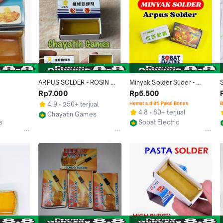
ARPUS SOLDER - ROSIN 
Minyak Solder Suoer - 
SIONGKA PADAT - FLUX 
Gondorukem Flux Pasta 
Rp7.000
Rp5.500
PADAT EKONOMIS
Soldering - Arpus Solder
4.9
250+ terjual
Hemat s.d 8% Pakai Bonus
B
4.8
80+ terjual
Chayatin Games
s
Sobat Electric
Jakarta Barat
Kab. Sragen