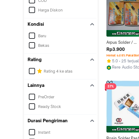
COD
Harga Diskon
Kondisi
Baru
Arpus Solder / 
Bekas
Gondorukem / Sio
Rp3.900
Pasta Solder
Hemat s.d 8% Pakai Bo
Rating
5.0
25 terjual
Rere Audio St
Rating 4 ke atas
Kab. Jombang
Lainnya
37%
PreOrder
Ready Stock
Durasi Pengiriman
Instant
Rosin Solder Past