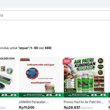
produk
untuk
"arpus"
(
1
-
60
dari
568
)
50%
JAWARA Peralatan 
Promo Hari Ini Air Patri timah 
pus+Past
perlengkapan solder Arpus 
ke Kuningan kemasan 80ml 
Rp11.000
Rp28.837
.567
Rp57.600