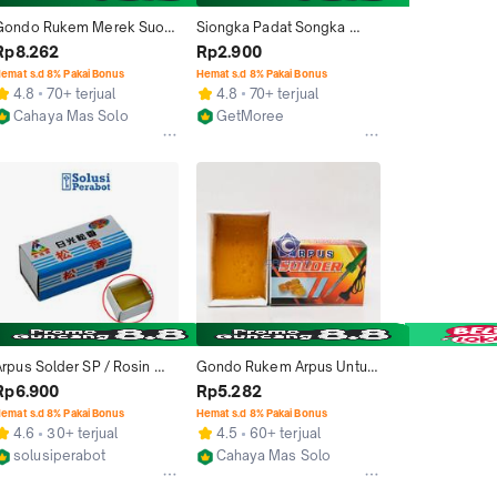
Gondo Rukem Merek Suoer 
Siongka Padat Songka 
Untuk Solder Arpus Gum 
Padat Arpus Solder
Rp8.262
Rp2.900
Rosin Getah Resin
emat s.d 8% Pakai Bonus
Hemat s.d 8% Pakai Bonus
4.8
70+ terjual
4.8
70+ terjual
Cahaya Mas Solo
GetMoree
Surakarta
Tangerang
Arpus Solder SP / Rosin 
Gondo Rukem Arpus Untuk 
iongka Padat / Flux / 
Solder Gum Rosin Getah 
Rp6.900
Rp5.282
imah Patri Purity
Resin
emat s.d 8% Pakai Bonus
Hemat s.d 8% Pakai Bonus
4.6
30+ terjual
4.5
60+ terjual
solusiperabot
Cahaya Mas Solo
Depok
Surakarta