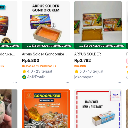
ndorukem 
Arpus Solder Gondorukem 
ARPUS SOLDER
 solder
Padat | Siongkak Kering 
Rp5.800
Rp3.762
untuk Soldering
nus
Hemat s.d 8% Pakai Bonus
Bisa COD
H
4.0
29 terjual
5.0
16 terjual
ApikTronik
jokomapan
o
Kab. Banyumas
Surabaya
J