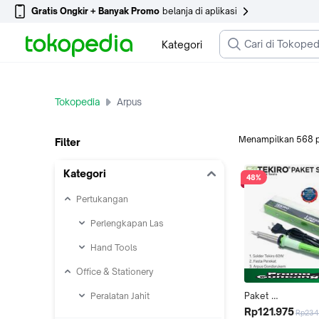
Gratis Ongkir + Banyak Promo
belanja di aplikasi
Kategori
Tokopedia
Arpus
Menampilkan
568
Filter
Kategori
48%
Pertukangan
Perlengkapan Las
Hand Tools
Office & Stationery
Peralatan Jahit
Paket 
Solder+Timah+Ar
Rp121.975
Rp234