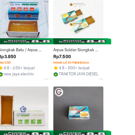
Siongkak Batu / Arpus 
Arpus Solder Siongkak 
solder
Solder Padat
Rp3.850
Rp7.500
isa COD
Hemat s.d 8% Pakai Bonus
4.8
250+ terjual
4.8
500+ terjual
new jaya electric
TRAKTOR JAYA DIESEL
Kab. Tangerang
Tangerang