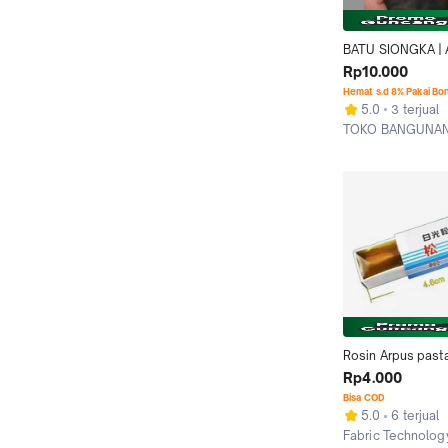
BATU SIONGKA | 
GONDORUKEM | 
Rp10.000
PINUS PER BUNGK
Hemat s.d 8% Pakai Bo
GRAM
5.0
3 terjual
TOKO BANGUNAN
Depok
Rosin Arpus pasta
solder
Rp4.000
Bisa COD
5.0
6 terjual
Fabric Technolog