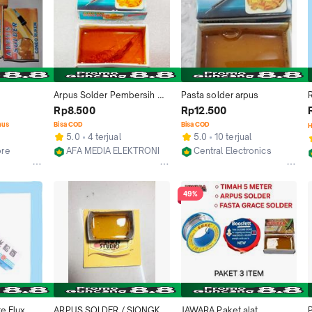
Arpus Solder Pembersih 
Pasta solder arpus
ngkak / 
Ujung Solder
H
Rp8.500
Rp12.500
nus
Bisa COD
Bisa COD
H
5.0
4 terjual
5.0
10 terjual
ore
AFA MEDIA ELEKTRONIK
Central Electronics
Kab. Jember
Bandung
49%
e Flux 
ARPUS SOLDER / SIONGKA 
JAWARA Paket alat 
P