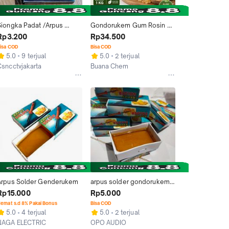
Siongka Padat /Arpus 
Gondorukem Gum Rosin 
older /Flux 
Arpus Getah Pinus Damar 
Rp3.200
Rp34.500
Padat/Gondorukem 
Karbol Resin Siongka
isa COD
Bisa COD
Siongkak
5.0
9 terjual
5.0
2 terjual
Csncctvjakarta
Buana Chem
Tangerang
Bandung
Arpus Solder Genderukem
arpus solder gondorukem 
padat
Rp15.000
Rp5.000
emat s.d 8% Pakai Bonus
Bisa COD
5.0
4 terjual
5.0
2 terjual
NAGA ELECTRIC
OPO AUDIO