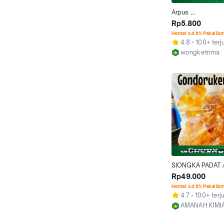
Arpus 
solder,gondoruk
Rp5.800
ak,pasta solder 
Hemat s.d 8% Pakai Bo
4.8
100+ terj
wongketrima
Kab. Banyuma
SIONGKA PADAT /
SOLDER / FLUX PA
Rp49.000
GONDORUKEM SI
Hemat s.d 8% Pakai Bo
1KG & 500GR
4.7
100+ terju
AMANAH KIMI
Surabaya