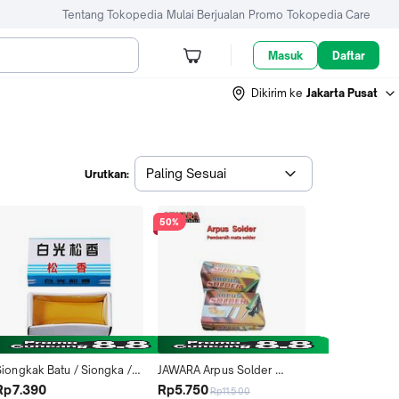
Tentang Tokopedia
Mulai Berjualan
Promo
Tokopedia Care
Masuk
Daftar
Dikirim ke
Jakarta Pusat
Paling Sesuai
Urutkan:
50%
Siongkak Batu / Siongka / 
JAWARA Arpus Solder 
Arpus Solder
Gondorukem Padat 
Rp7.390
Rp5.750
Rp11.500