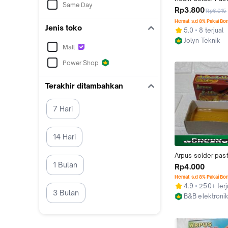
Same Day
High Purity Weldin
Rp3.800
Rp6.015
Pasta Timah Patri
Hemat s.d 8% Pakai Bo
Arpus Gambus (M
Jenis toko
5.0
8 terjual
Jolyn Teknik
Mall
Jakarta Barat
Power Shop
Terakhir ditambahkan
7 Hari
14 Hari
Arpus solder past
1 Bulan
gondorukem
Rp4.000
Hemat s.d 8% Pakai Bo
4.9
250+ terj
3 Bulan
B&B elektronik
Surabaya