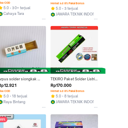
songka/Siongka Pembersih 
isa COD
Hemat s.d 8% Pakai Bonus
Soldering Iron Murah 
5.0
30+ terjual
5.0
3 terjual
Berkualitas Efektif dan 
Cahaya Tara
JAWARA TEKNIK INDONESIA
Praktis
Serang
Kab. Lebak
Arpus solder siongkak 
TEKIRO Paket Solder Listrik 
pasta padat gondorukem 
40 & 60 Watt Original 
Rp12.921
Rp170.000
4gr rosin flux solder pa
dengan Timah 5 Meter 
isa COD
Hemat s.d 8% Pakai Bonus
Arpus Gondorukem & 
5.0
18 terjual
5.0
8 terjual
Grase Fasta Pelengket 
Raya Bintang
JAWARA TEKNIK INDONESIA
Solder Soldering Set
Surabaya
Kab. Lebak
65%