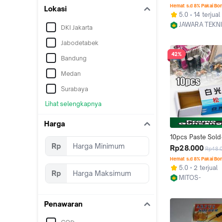
a Perekat Original
Hemat s.d 8% Pakai Bo
Lokasi
TEKIRO 40-60 Wat
5.0
14 terjual
Bergaransi Resm
JAWARA TEKNI
DKI Jakarta
TIDAK SESUAI JA
Kab. Lebak
UANG KEMBALI 1
Jabodetabek
42%
Bandung
Medan
Surabaya
Lihat selengkapnya
Harga
10pcs Paste Solde
Rp
High Purity Weldin
Rp28.000
Rp48.
Rosin Flux Solder
Hemat s.d 8% Pakai Bo
Timah Patri Kotak
5.0
2 terjual
Rp
MITOS-
Kab. Tangeran
Penawaran