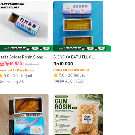
Pasta Solder Rosin Siongka 
SIONGKA BATU FLUX 
Arpus Kotak Flux Timah 
PADAT ROSIN / ARPUS 
Rp10.000
Rp16.580
Rp16.700
Solder
SOLDER
Hemat s.d 8% Pakai Bonus
emat s.d 8% Pakai Bonus
5.0
20 terjual
5.0
30+ terjual
RANIA ACC_NEW
Cemerlang 38
Jakarta Barat
akarta Barat