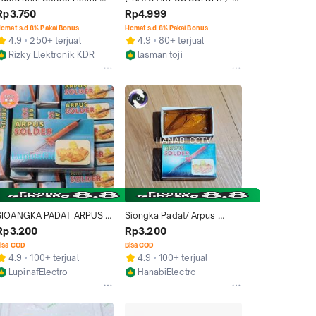
Arpus Gondorukem 
HARPUS PATRI IRON 
Rp3.750
Rp4.999
Siongkak Kualitas Bagus
soldering siongkak siongka 
emat s.d 8% Pakai Bonus
Hemat s.d 8% Pakai Bonus
batu padat balok 
4.9
250+ terjual
4.9
80+ terjual
pembersih mata solder 
Rizky Elektronik KDR
lasman toji
kotak nyolder
Kediri
Kab. Bekasi
SIOANGKA PADAT ARPUS 
Siongka Padat/ Arpus 
SOLDER FLUX PADAT 
Solder / Flux Padat
Rp3.200
Rp3.200
SONGKA
isa COD
Bisa COD
4.9
100+ terjual
4.9
100+ terjual
LupinafElectro
HanabiElectro
Tangerang
Tangerang