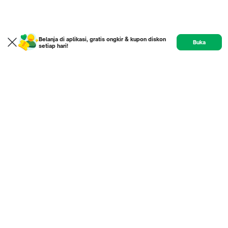
Belanja di aplikasi, gratis ongkir & kupon diskon
Buka
setiap hari!