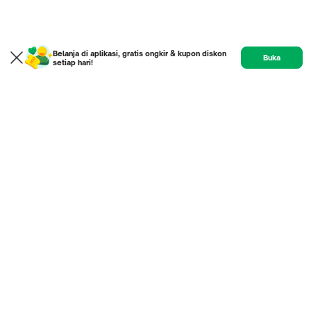
Belanja di aplikasi, gratis ongkir & kupon diskon
Buka
setiap hari!