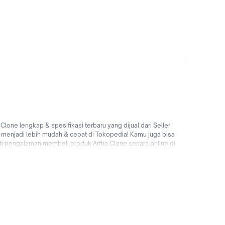
ne lengkap & spesifikasi terbaru yang dijual dari Seller
ng menjadi lebih mudah & cepat di Tokopedia! Kamu juga bisa
ati pengalaman membeli produk Artha Clone secara online di
 bank di Indonesia hingga promo Artha Clone untuk pengguna