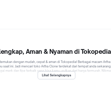
erlengkap, Aman & Nyaman di Tokopedia
 temukan dengan mudah, cepat & aman di Tokopedia! Berbagai macam Artha Clo
mu saat ini. Jadi mencari toko Artha Clone terdekat dari tempat anda sekara
gai merk dan tipe terbaik yang bisa kamu urutkan dari harga termurah. Nikm
Lihat Selengkapnya
 pengiriman Bebas Ongkir, Bayar Ditempat (COD), cicilan 0% dari berbagai
engan mudah dan cepat kapanpun dimanapun di Tokopedia sekarang!