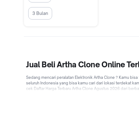
3 Bulan
Jual Beli Artha Clone Online T
Sedang mencari peralatan Elektronik Artha Clone ? Kamu bisa
seluruh Indonesia yang bisa kamu cari dari lokasi terdekat ka
cek Daftar Harga Terbaru Artha Clone Agustus 2026 dari berba
Tokopedia yang lebih menyenangkan dan hemat dengan pilihan
baru! Jadi tunggu apalagi? Jual & beli Artha Clone online d