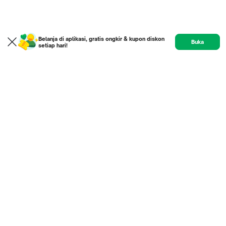
Belanja di aplikasi, gratis ongkir & kupon diskon
Buka
setiap hari!