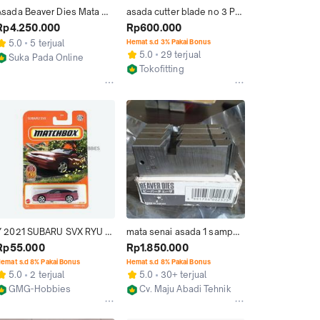
Asada Beaver Dies Mata 
asada cutter blade no 3 PN 
enai size 1/2"-3/4" dan 
70076
Rp4.250.000
Rp600.000
"-2" Original Japan
5.0
5 terjual
Hemat s.d 3% Pakai Bonus
5.0
29 terjual
Suka Pada Online
Tokofitting
Jakarta Pusat
Jakarta Barat
Y 2021 SUBARU SVX RYU 
mata senai asada 1 sampai 
ASADA MATCHBOX 
2 original
Rp55.000
Rp1.850.000
DIECAST MOBIL MATTEL 
emat s.d 8% Pakai Bonus
Hemat s.d 8% Pakai Bonus
MINIATUR
5.0
2 terjual
5.0
30+ terjual
GMG-Hobbies
Cv. Maju Abadi Tehnik
Jakarta Barat
Jakarta Pusat