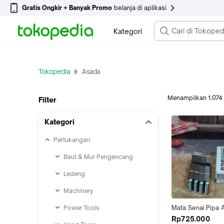
Gratis Ongkir + Banyak Promo
belanja di aplikasi
Kategori
Tokopedia
Asada
Menampilkan
1.074
Filter
Kategori
Pertukangan
Baut & Mur Pengencang
Ledeng
Machinery
Power Tools
Mata Senai Pipa 
BEAVER DIES Alloy
Rp725.000