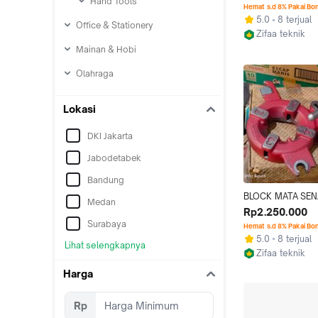
Hand Tools
AT1/2"-3/4" (  Bek
Hemat s.d 8% Pakai Bo
MADE IN JAPAN
5.0
8 terjual
Office & Stationery
Zifaa teknik
Jakarta Barat
Mainan & Hobi
Olahraga
Lokasi
DKI Jakarta
Jabodetabek
Bandung
BLOCK MATA SENA
Medan
BEAVER50 1inc - 2
Rp2.250.000
ORIGINAL MADE I
Surabaya
Hemat s.d 8% Pakai Bo
5.0
8 terjual
Lihat selengkapnya
Zifaa teknik
Jakarta Barat
Harga
Rp