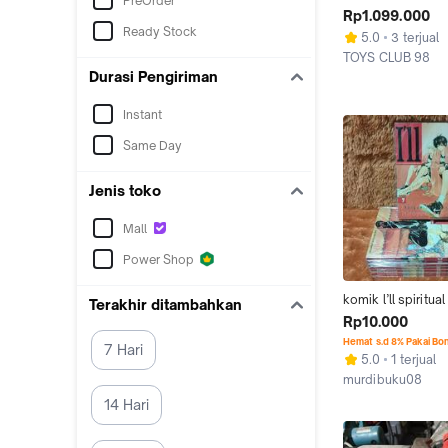
PreOrder
NSX RYU ASADA 
Rp1.099.000
NEW) (BOX TIDA
Ready Stock
5.0
3 terjual
TOYS CLUB 98
Jakarta Utara
Durasi Pengiriman
Instant
Same Day
Jenis toko
Mall
Power Shop
komik l’ll spiritual
Terakhir ditambahkan
hiroyuki asada
Rp10.000
Hemat s.d 8% Pakai Bo
7 Hari
5.0
1 terjual
murdibuku08
Kab. Mojokerto
14 Hari