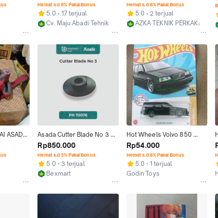
as Mulus ) 
Dies)
dies beaver merk asada 
nus
Hemat s.d 8% Pakai Bonus
Hemat s.d 8% Pakai Bonus
B
ukuran 5/8" in original 
5.0
17 terjual
5.0
2 terjual
asada made in japan
Cv. Maju Abadi Tehnik
AZKA TEKNIK PERKAKAS
Jakarta Pusat
Kab. Tangerang
I ASADA 
Asada Cutter Blade No 3 
Hot Wheels Volvo 850 
inc 
PN 70076
Estate Hitam Hotwheels 
Rp850.000
Rp54.000
N JAPAN
Ryu Asada
nus
Hemat s.d 3% Pakai Bonus
Hemat s.d 8% Pakai Bonus
H
5.0
3 terjual
5.0
1 terjual
Bexmart
Godin Toys
Jakarta Barat
Tangerang