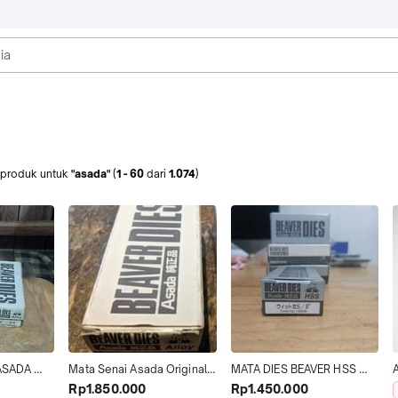
produk
untuk
"asada"
(
1
-
60
dari
1.074
)
ASADA 
Mata Senai Asada Original 
MATA DIES BEAVER HSS 
 
1/2 Sampai 3/4 (Beaver 
ASADA 5/8" INCHI, mata 
Rp1.850.000
Rp1.450.000