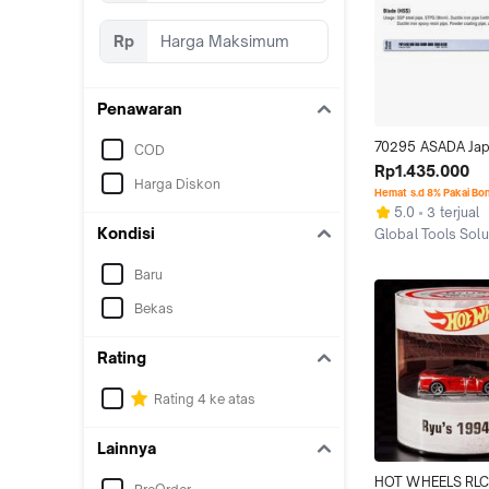
Rp
Penawaran
70295 ASADA Jap
COD
Saw Blade HSS for
Rp1.435.000
Harga Diskon
14" Pipe
Hemat s.d 8% Pakai Bo
5.0
3 terjual
Kondisi
Global Tools Solu
Jakarta Barat
Baru
Bekas
Rating
Rating 4 ke atas
Lainnya
HOT WHEELS RLC