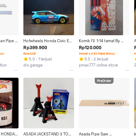
an Pipe 
Hotwheels Honda Civic EG 
Komik I'll  1-14 tamat By 
 Up to 
Ryu Asada Tribute Blue 
Hiroyuki Asada
Rp399.900
Rp120.000
Loose Unrivet Pabrik
nus
Bisa COD
Hemat s.d 8% Pakai Bonus
H
5.0
1 terjual
5.0
2 terjual
tion
dis.garage
pmax777 online store
Tangerang Selatan
Depok
J
PreOrder
 HONDA 
ASADA JACKSTAND 3 TON 
Asada Pipe Saw 
k