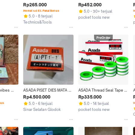
(BRAND 
PENYANGGA TAHANAN 
165S/200SP Bimetal Saw 
Rp265.000
Rp452.000
K MULUS)
MOBIL 1 SET 2 PCS
Blade 320 x 6/8 Teeth 
Hemat s.d 8% Pakai Bonus
5.0
30+ terjual
H
61508
5.0
8 terjual
pocket tools new
Technics&Tools
Kab. Bekasi
Jakarta Barat
PreOrder
 vibes 
ASADA PISET DIES MATA 
ASADA Thread Seal Tape 
SENAI DRAT PIPA SET
R50356
Rp4.500.000
Rp335.000
nus
5.0
6 terjual
5.0
14 terjual
H
Sinar Selatan Glodok
pocket tools new
Jakarta Utara
Kab. Bekasi
J