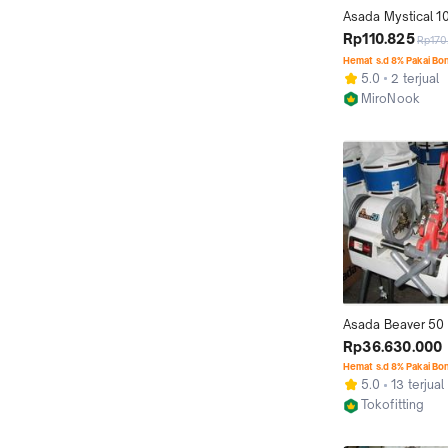
Asada Mystical 10
Men Tahan Lama 
Rp110.825
Rp170
Hemat s.d 8% Pakai Bo
5.0
2 terjual
MiroNook
Kab. Bogor
Asada Beaver 50 1
Japan Mesin Senai
Rp36.630.000
Pipe Threading lis
Hemat s.d 8% Pakai Bo
5.0
13 terjual
Tokofitting
Jakarta Barat