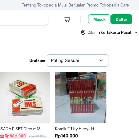
Tentang Tokopedia
Mulai Berjualan
Promo
Tokopedia Care
Masuk
Daftar
Dikirim ke
Jakarta Pusat
Paling Sesuai
Urutkan:
ASADA PISET Dies m18 
Komik I'11 by Hiroyuki 
m22 pitch 2.5 mata senai 
Asada
Rp140.000
Rp882.000
Rp900.000