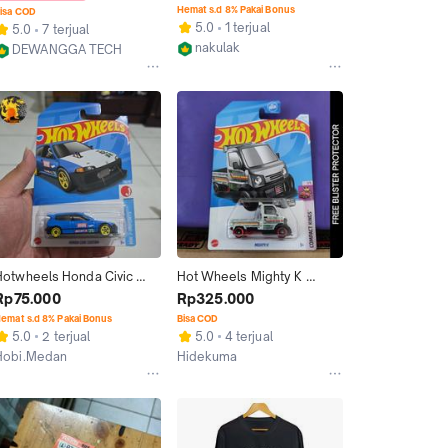
M18x2.5 sampai m22x2.5
Hemat s.d 8% Pakai Bonus
isa COD
5.0
1 terjual
5.0
7 terjual
nakulak
DEWANGGA TECH
Jakarta Selatan
Bekasi
Hotwheels Honda Civic 
Hot Wheels Mighty K 
Custom Biru Ryu Asada
Zamac Silver 2024 Walmart 
Rp75.000
Rp325.000
Edition | Hotwheels Pickup 
emat s.d 8% Pakai Bonus
Bisa COD
Zamac Rare Limited Ryu 
5.0
2 terjual
5.0
4 terjual
Asada
Hobi.Medan
Hidekuma
Medan
Surabaya