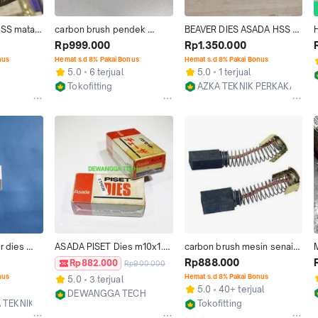
SS mata 
carbon brush pendek 
BEAVER DIES ASADA HSS W 
h - 1 inch 
70858 motor mesin senai 
3/8" ORIGINAL JAPAN mata 
Rp999.000
Rp1.350.000
asada BTM25 Beaver 80 
beaver dies asada hss 
nus
Hemat s.d 8% Pakai Bonus
Hemat s.d 8% Pakai Bonus
100
ukuran w3/8 inchi
5.0
6 terjual
5.0
1 terjual
Tokofitting
AZKA TEKNIK PERKAKAS
Jakarta Barat
Kab. Tangerang
 dies 
ASADA PISET Dies m10x1.5 
carbon brush mesin senai 
M
mata mesin senai m10 pitch 
asada Beaver 50 PN 70851
-
Rp888.000
Rp882.000
Rp900.000
1.5 mm baut 17 ISO
nus
Hemat s.d 8% Pakai Bonus
5.0
3 terjual
5.0
40+ terjual
DEWANGGA TECH
 TEKNIK
Tokofitting
Bekasi
g
Jakarta Barat