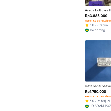
Asada bolt dies H
senai baut 5/16 inc
Rp3.885.000
untuk stainless
Hemat s.d 8% Pakai Bo
5.0
7 terjual
Tokofitting
Jakarta Barat
mata senai beaver
asada W7/8
Rp1.750.000
Hemat s.d 8% Pakai Bo
5.0
12 terjual
UD ADAM JAYA
Kab. Tangeran