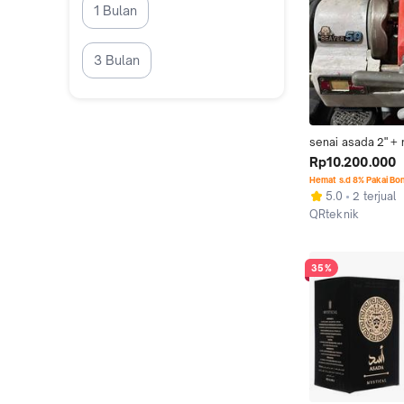
1 Bulan
3 Bulan
senai asada 2" +
Rp10.200.000
Hemat s.d 8% Pakai Bo
5.0
2 terjual
QRteknik
Jakarta Barat
35%