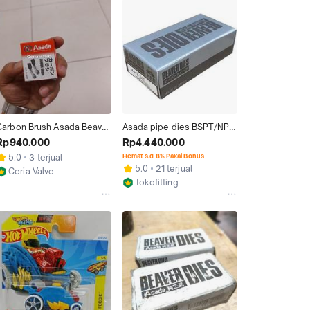
Carbon Brush Asada Beaver 
Asada pipe dies BSPT/NPT 
80 Original
HSS mata senai pipa drat 
Rp940.000
Rp4.440.000
1/4in sampai 2in
5.0
3 terjual
Hemat s.d 8% Pakai Bonus
5.0
21 terjual
Ceria Valve
Tokofitting
Jakarta Barat
Jakarta Barat