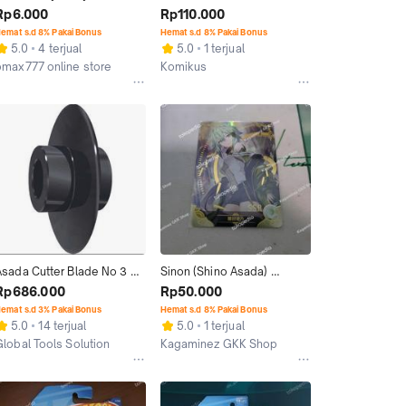
Hiroyuki Asada
Rp6.000
Rp110.000
emat s.d 8% Pakai Bonus
Hemat s.d 8% Pakai Bonus
5.0
4 terjual
5.0
1 terjual
pmax777 online store
Komikus
Depok
Bandung
Asada Cutter Blade No 3 
Sinon (Shino Asada) 
PN 70076
Goddess Story TCG 
Rp686.000
Rp50.000
NS5M05
emat s.d 3% Pakai Bonus
Hemat s.d 8% Pakai Bonus
5.0
14 terjual
5.0
1 terjual
Global Tools Solution
Kagaminez GKK Shop
akarta Barat
Jakarta Barat