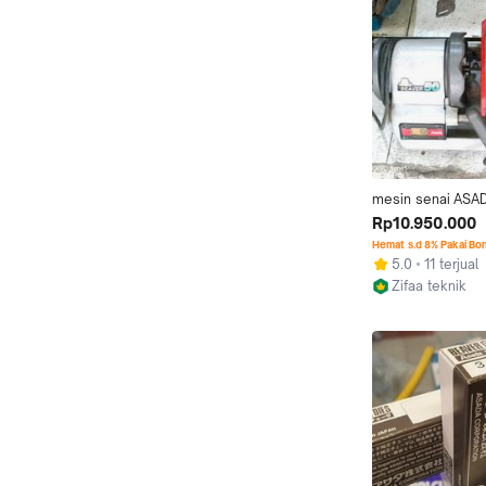
mesin senai ASAD
BEAVER50
Rp10.950.000
Hemat s.d 8% Pakai Bo
5.0
11 terjual
Zifaa teknik
Jakarta Barat