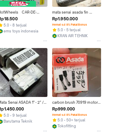
HotWheels    CAR-DE-
mata senai asada 1in 
ASADA SHORD CARD   97HL
sampai 2in original
Rp18.500
Rp1.950.000
5.0
8 terjual
Hemat s.d 8% Pakai Bonus
5.0
5 terjual
ems toys indonesia
KRAN AIR TEHNIK
Surabaya
Jakarta Pusat
ata Senai ASADA 1" - 2" / 1 
carbon brush 70919 motor 
 2 inch
mesin senai asada BTM25 
Rp1.450.000
Rp999.000
Pro dan Beaver 80P
5.0
9 terjual
Hemat s.d 8% Pakai Bonus
5.0
50+ terjual
Barutama Teknik
Tokofitting
Jakarta Utara
Jakarta Barat