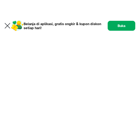
Belanja di aplikasi, gratis ongkir & kupon diskon
Buka
setiap hari!