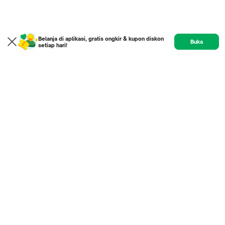
Belanja di aplikasi, gratis ongkir & kupon diskon
Buka
setiap hari!